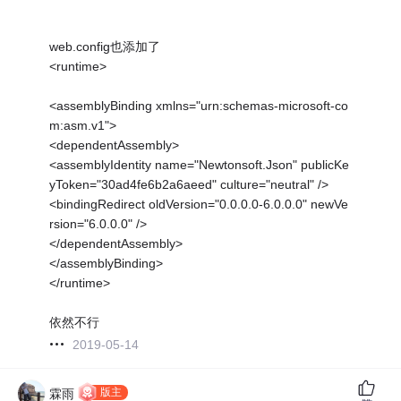
web.config也添加了
<runtime>
<assemblyBinding xmlns="urn:schemas-microsoft-co
m:asm.v1">
<dependentAssembly>
<assemblyIdentity name="Newtonsoft.Json" publicKe
yToken="30ad4fe6b2a6aeed" culture="neutral" />
<bindingRedirect oldVersion="0.0.0.0-6.0.0.0" newVe
rsion="6.0.0.0" />
</dependentAssembly>
</assemblyBinding>
</runtime>
依然不行
2019-05-14
版主
霖雨