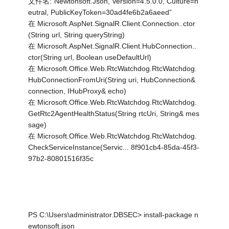
文件名:“Newtonsoft.Json, Version=4.5.0.0, Culture=n
eutral, PublicKeyToken=30ad4fe6b2a6aeed”
在 Microsoft.AspNet.SignalR.Client.Connection..ctor
(String url, String queryString)
在 Microsoft.AspNet.SignalR.Client.HubConnection..
ctor(String url, Boolean useDefaultUrl)
在 Microsoft.Office.Web.RtcWatchdog.RtcWatchdog.
HubConnectionFromUri(String uri, HubConnection&
connection, IHubProxy& echo)
在 Microsoft.Office.Web.RtcWatchdog.RtcWatchdog.
GetRtc2AgentHealthStatus(String rtcUri, String& mes
sage)
在 Microsoft.Office.Web.RtcWatchdog.RtcWatchdog.
CheckServiceInstance(Servic... 8f901cb4-85da-45f3-
97b2-80801516f35c
PS C:\Users\administrator.DBSEC> install-package n
ewtonsoft.json