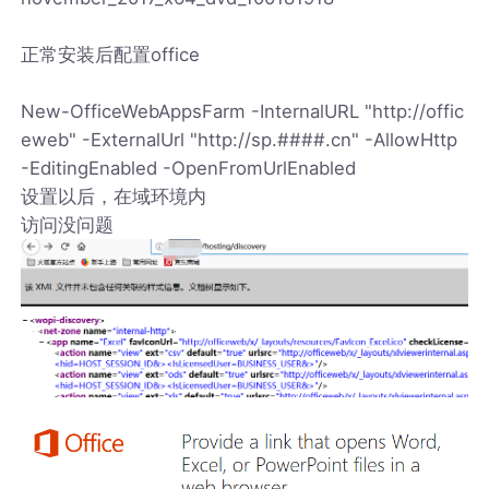
正常安装后配置office
New-OfficeWebAppsFarm -InternalURL "http://offic
eweb" -ExternalUrl "http://sp.####.cn" -AllowHttp
-EditingEnabled -OpenFromUrlEnabled
设置以后，在域环境内
访问没问题