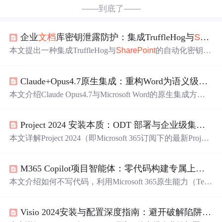
——到底了——
企业
文档
库密钥泄露防护：集成TruffleHog与
SharePoint
本文提出一种集成TruffleHog与
SharePoint
的自动化密钥泄
露检测方案，通过Microsoft Graph/REST API实现
文档
库文
件增量同步至本地缓存，调用TruffleHog进行高精度密钥扫
Claude+Opus4.7原生集成：重构Word为语义级
文档
描，并支持JSON结果解析、Slack/邮件告警及cron或CI/CD
定时调度。方案强调最小权限认证、误报过滤、性能优化
本文介绍Claude Opus4.7与Microsoft Word的原生集成方
与生产级安全管控，适用于DevSecOps和企业安全团队。
案，突破传统AI插件模式，实现基于
文档
对象模型（DO
M）的语义级编辑。核心依托Opus4.7的200K长上下文、多
Project 2024 安装本质：ODT 部署与企业级集成指南
阶段推理能力及
Office
JS API深度调用，支持精准定位替
换、交叉引用修复、跨
文档
协同、法律条款合规扫描等高
本文详解Project 2024（即Microsoft 365订阅下的最新Project
阶操作。部署需满足基于虚拟化的安全性（VBS）、Wind
桌面客户端）的ODT（
Office
Deployment Tool）部署方
ows硬件虚拟化支持及Microsoft 365授权。强调非API调
法，涵盖环境核查、许可证验证、网络代理配置、三类安
用、非XML中间层、非外部粘贴，而是将AI嵌入Word进程
M365 Copilot项目智能体：零代码构建专属上下文工作流
装方案（在线/批量/离线）、安装后集成配置（Azure A
内作为语义协作者。
D、
SharePoint
、Power BI）及故障排查。强调其非独立软
本文介绍如何不写代码，利用Microsoft 365原生能力（Tea
件属性，而是深度嵌入Microsoft 365生态的企业级项目管理
ms频道、
SharePoint
列表、PowerPoint活链接）构建专属
中枢，需以策略化、可审计、可回滚方式部署。
项目智能体。核心在于绕过Agent Builder，通过结构化元
Visio 2024安装与配置深度指南：避开破解陷阱，用OTP实现企业级部署
数据、权限继承、视图URL参数化和斜杠指令机制，实现