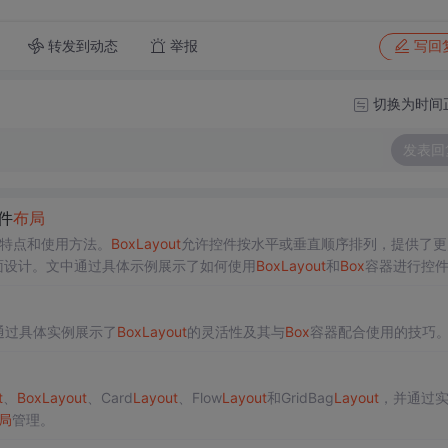
转发到动态
举报
写回
切换为时间
发表回
控件
布局
特点和使用方法。
Box
Layout
允许控件按水平或垂直顺序排列，提供了更
面设计。文中通过具体示例展示了如何使用
Box
Layout
和
Box
容器进行控
这种
布局
技巧。
通过具体实例展示了
Box
Layout
的灵活性及其与
Box
容器配合使用的技巧
t
、
Box
Layout
、Card
Layout
、Flow
Layout
和GridBag
Layout
，并通过
局
管理。