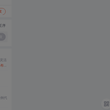
复
正序
复
灵活
件
布局
。
实例代