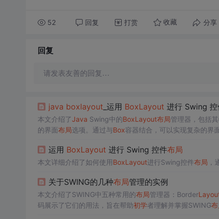
52
回复
打赏
分享
收藏
回复
请发表友善的回复…
java
box
layout
_运用
Box
Layout
进行 Swing 
本文介绍了
Java
Swing中的
Box
Layout
布局
管理器，包括其
的界面
布局
选项。通过与
Box
容器结合，可以实现复杂的界
，包括按钮和表格的
布局
策略，帮助
Java
Swing
初学
者掌握
运用
Box
Layout
进行 Swing 控件
布局
本文详细介绍了如何使用
Box
Layout
进行Swing控件
布局
，
关于SWING的几种
布局
管理的实例
本文介绍了SWING中五种常用的
布局
管理器：Border
Layou
码展示了它们的用法，旨在帮助
初学
者理解并掌握SWING
布