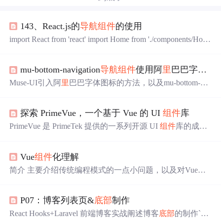
143、React.js的
导航
组件
的使用
import React from 'react' import Home from './components/Hom
e.jsx' import Movie from './components/Movie.jsx' import About
from './components/About.jsx' // 导入日期选择
组件
import { D
mu-bottom-navigation
导航
组件
使用阿
里
巴巴字体图标的方法,vue使用Muse-UI引入阿
atePicker } from 'antd' //导入路由模块 // HashRouter表示一个
路由的根容器，将来，所有的路由相关的
东西
，都要包裹
Muse-UI引入阿
里
巴巴字体图标的方法，以及mu-bottom-na
在.
vigation
导航
组件
使用阿
里
巴巴字体图标的方法 欢迎使用M
arkdown编辑器 你好！ 这是你第一次使用 Markdown编辑
探索 PrimeVue，一个基于 Vue 的 UI
组件
库
器 所展示的欢迎页。如果你想学习如何使用Markdown编
辑器, 可以仔细阅读这篇文章，了解一下Markdown的基本
PrimeVue 是 PrimeTek 提供的一系列开源 UI
组件
库的成
语法知识。 新的改变 我们对Markdown编辑器进行了一些
员。除了 PrimeVue
组件
库，PrimeTek 还提供 Java (PrimeFa
功能拓展与语法支持，除...
ces)、Angular (PrimeNG) 和 React (PrimeReact) 版本。这很
Vue
组件
化理解
棒，因为您可以从一个框架切换到另一个框架，并且仍然
可以使用几乎相同的
组件
。PrimeVue 提供了一组丰富的 90
简介 主要介绍传统编程模式的一点小问题，以及对Vue
组
多个响应式 UI
组件
——足以涵盖广泛的用例。
件
化的理解。 如果要编写一个页面，需要结构（html），
样式（css），交互（js）。 如果上图，如果要编写第一个
P07：博客列表页&
底部
制作
页面，需要html文件编写顶部、
导航
、内容、
底部
的html结
构，并且引入渲染顶部、
导航
、内容、
底部
的四个css文
React Hooks+Laravel 前端博客实战阐述博客
底部
的制作`blo