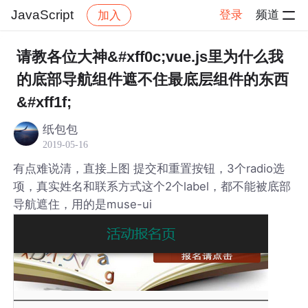
JavaScript
登录
频道
加入
帖子详情
社区
JavaScript
请教各位大神&#xff0c;vue.js里为什么我
的底部导航组件遮不住最底层组件的东西
&#xff1f;
纸包包
2019-05-16
有点难说清，直接上图 提交和重置按钮，3个radio选
项，真实姓名和联系方式这个2个label，都不能被底部
导航遮住，用的是muse-ui