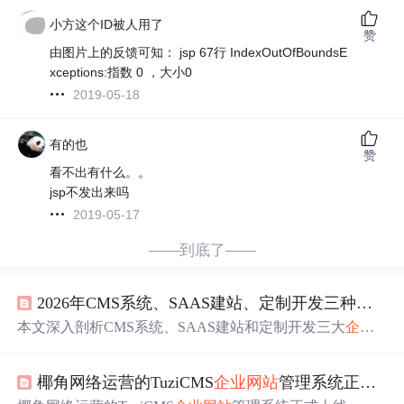
小方这个ID被人用了
赞
由图片上的反馈可知： jsp 67行 IndexOutOfBoundsE
xceptions:指数 0 ，大小0
2019-05-18
有的也
赞
看不出有什么。。
jsp不发出来吗
2019-05-17
——到底了——
2026年CMS系统、SAAS建站、定制开发三种
企业
本文深入剖析CMS系统、SAAS建站和定制开发三大
企业
网站
制作模式的技术特点、适用场景及优劣：CMS适用于
需功能扩展与数据自主的大中型
企业
和政务
网站
；SAAS
椰角网络运营的TuziCMS
企业
网站
管理系统正式上线
建站主打低门槛、低成本，适合小微
企业
和个人站点；定
制开发成本高、周期长，仅推荐存在强个性化需求且无合