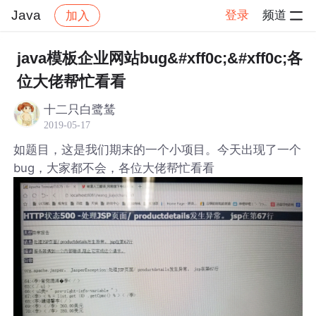
Java
登录
频道
加入
帖子详情
社区
Java
java模板企业网站bug&#xff0c;&#xff0c;各
位大佬帮忙看看
十二只白鹭鸶
2019-05-17
如题目，这是我们期末的一个小项目。今天出现了一个
bug，大家都不会，各位大佬帮忙看看