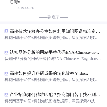
已删除
2019-05-20
——到底了——
高校技术转移办公室如何利用知识图谱精准定位产业需求与技术适配点？.docx
科易网基于40亿+科创知识图谱数据库，深度探索AI技术
在技术转移、成果转化、技术经纪、知识产权、产业创
新、科技招商等垂直领域的多样化应用场景，研究科技创
认知网络分析的网站平替代码ENA-Chinese-vs-English-reproducible.zip
新领域的AI+数智化解决方案，推动科技创新与产业创新
智能化发展。
认知网络分析的网站平替代码ENA-Chinese-vs-English-repro
ducible.zip
高校如何提升科研成果的转化效率？.docx
科易网基于40亿+科创知识图谱数据库，深度探索AI技术
在技术转移、成果转化、技术经纪、知识产权、产业创
新、科技招商等垂直领域的多样化应用场景，研究科技创
产业招商如何精准匹配？招商部门苦于找不到符合产业链补链强链方向的目标企业怎么办？.docx
新领域的AI+数智化解决方案，推动科技创新与产业创新
智能化发展。
科易网基于40亿+科创知识图谱数据库，深度探索AI技术
在技术转移、成果转化、技术经纪、知识产权、产业创