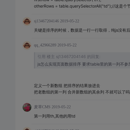
otherRows = table.querySelectorAll("td");//
sj13467204146
2019-05-22
关键是排序的时候，数据是一行一行取得，纯js没有
qq_42966289
2019-05-22
引用 楼主 sj13467204146 的回复:
js怎么实现页面数据排序 要求table里的第一列不
定义一个新数组 把排序的结果放进去
把老数组的第一列 合并新数组的其余列 不就可以了吗
麦草CMS
2019-05-22
第一列用th,其他的用td