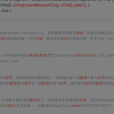
TRs[j]);
aTRs[j].insertBefore(aTDs[j], aTRs[j].cells[1]);
}
iCol; }
ow.onload = function () {}。 获取服务器端缓存
数据
，初始化表格内容 
数据
转换成
js
对象，传回
页面
，填充表格
table
的初始内容，即各行id，na
前端
页面
实时更新表格内...
pe：iCol对应的列显示
数据
的
数据
类型 function sor
tAble
(
table
Id, iCol, dat
ar tbody = tab
参与
排序
，直接用插件封装的就行，但是这次是一些
数据
不参与
排序
所以
数组的
数据
参与
排序
另一组
数据
不参与
排序
，将不参与
排序
的
数据
追加到
" @row-dblclick="dataBack...
，不用每次都去调用
数据
库了。特别适合多表查询的
排序
。加上的style.dis
添加
TABLE
,注意的是：一定要有ID,class为"sor
table
"QUOTE:OK,可以了