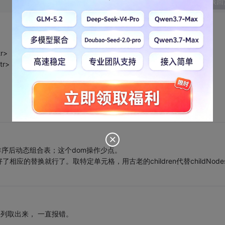
发表回
r>
tr>
，排序后动态组合表；这个dom操作少点。
的替换就行了。取特定单元格，用古老的children代替childNodes
第一列取出来， 一直报错。