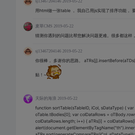
sj13467204146
2019-05-22
用html做一张table ， 我自己用js实现了排序功
麦草CMS
2019-05-22
猜测你遇到的问题比帮您解决问题更难。很多都这样
sj13467204146
2019-05-22
你很棒， 多谢你的思路。 aTRs[j].insertBefore(aT
贴！~
天际的海浪
2019-05-22
function sortTable(sTableID, iCol, sDataType) { v
oTable.tBodies[0]; var colDataRows = oTBody.row
colDataRows.length; i++) { aTRs[i] = colDataRows[
alert(document.getElementByTagName("th").innerHTML
aTRs.sort(generateCompareTRs(iCol, sDataType));