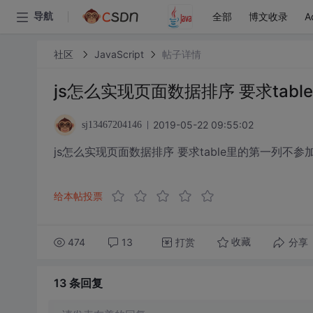
全部
博文收录
A
导航
社区
JavaScript
帖子详情
js怎么实现页面数据排序 要求tab
2019-05-22 09:55:02
sj13467204146
js怎么实现页面数据排序 要求table里的第一列不参
给本帖投票
474
13
打赏
分享
收藏
13 条
回复