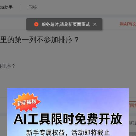
da助手
问答
用AI写
服务超时,请刷新页面重试
le里的第一列不参加排序？
加排序？
转发到动态
举报
写回
切换为时间