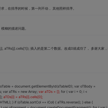
能， 要求，在排序的时候，第一列不动， 其他照样排序。
，模糊的描述问题。
Ds[j], aTRs[j].cells[1]); 插入的是第二个数据。改成0就成功了， 多谢大家
ar oTable = document.getElementById(sTableID); var oTBody =
s; var aTRs = new Array;
var aTDs = [];
for ( var i = 0; i <
i];
aTDs[i] = aTRs[i].cells[0];
); } if (oTable.sortCol == iCol) { aTRs.reverse(); } else {
 } var oFragment = document.createDocumentFragment(); for ( var j