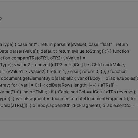
？
ype) { case "int" : return parseInt(sValue); case "float" : return
te.parse(sValue)); default : return sValue.toString(); } } function
nction compareTRs(oTR1, oTR2) { vValue1 =
aType); vValue2 = convert(oTR2.cells[iCol].firstChild.nodeValue,
if (vValue1 > vValue2) { return 1; } else { return 0; } }; } function
 = document.getElementById(sTableID); var oTBody = oTable.tBodies[
y; for ( var i = 0; i < colDataRows.length; i++) { aTRs[i] =
e("th").innerHTML); } if (oTable.sortCol == iCol) { aTRs.reverse(); 
Type)); } var oFragment = document.createDocumentFragment(); for 
dChild(aTRs[j]); } oTBody.appendChild(oFragment); oTable.sortCol = i