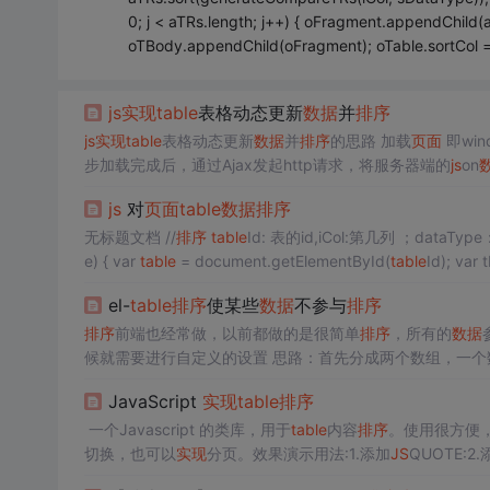
0; j < aTRs.length; j++) { oFragment.appendChild(a
oTBody.appendChild(oFragment); oTable.sortCol = 
js
实现
table
表格动态更新
数据
并
排序
js
实现
table
表格动态更新
数据
并
排序
的思路 加载
页面
即wind
步加载完成后，通过Ajax发起http请求，将服务器端的
js
on
num的值。 建立websocket连接，
实现
服务器端
数据
改变，
js
对
页面
table
数据
排序
无标题文档 //
排序
table
Id: 表的id,iCol:第几列 ；dataTy
e) { var
table
= document.getElementById(
table
Id); v
el-
table
排序
使某些
数据
不参与
排序
排序
前端也经常做，以前都做的是很简单
排序
，所有的
数据
候就需要进行自定义的设置 思路：首先分成两个数组，一个
的数组后面 代码解析: <el-
table
height="480" ref="
table
JavaScript
实现
table
排序
一个Javascript 的类库，用于
table
内容
排序
。使用很方便
切换，也可以
实现
分页。效果演示用法:1.添加
JS
QUOTE:2.
单的吧如果觉得太单调，自己加点CSS吧，官方