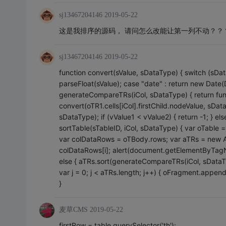
sj13467204146
2019-05-22
这是我排序的源码， 请问怎么改能让第一列不动？？
sj13467204146
2019-05-22
function convert(sValue, sDataType) { switch (sDataT
parseFloat(sValue); case "date" : return new Date(Da
generateCompareTRs(iCol, sDataType) { return fu
convert(oTR1.cells[iCol].firstChild.nodeValue, sDat
sDataType); if (vValue1 < vValue2) { return -1; } else 
sortTable(sTableID, iCol, sDataType) { var oTable
var colDataRows = oTBody.rows; var aTRs = new Arra
colDataRows[i]; alert(document.getElementByTagNam
else { aTRs.sort(generateCompareTRs(iCol, sData
var j = 0; j < aTRs.length; j++) { oFragment.appen
}
麦草CMS
2019-05-22
firstRow = table.querySelector('th');