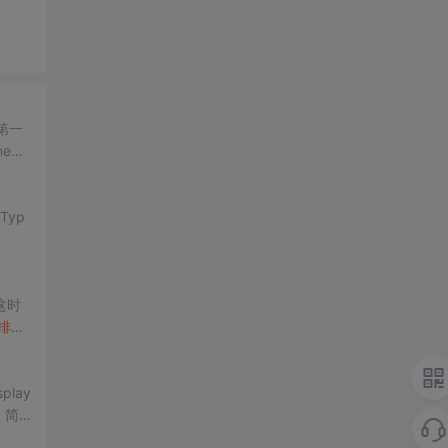
第一
me，
aTyp
这时
排序
play
，简