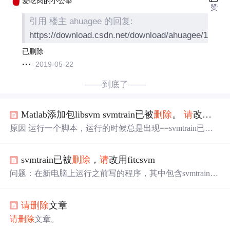
爱吃肉的小公举
赞
引用 楼主 ahuagee 的回复:
https://download.csdn.net/download/ahuagee/11193
已删除
2019-05-22
——到底了——
Matlab添加包libsvm svmtrain已被
删除
。
请
改用fitcsvm
原因 运行一个脚本，运行的时候总是出现==svmtrain已被
删除
。
请
改用fitcsvm。==后来发现，原来是因为次脚需要
用到svmtrain函数，但是此时我的Matlab 2018里面没有这个
svmtrain已被
删除
，
请
改用fitcsvm
libsvm包，所以总会出现那个错误。 解决办法 第一步 下载
libsvm: 链接. 第二步 下载之后就解压得到libsvm文件，并将
问题：在新电脑上运行之前写的程序，其中包含svmtrain，
这个文件拷贝到Matlab 2018的toolbox文件里: // ...
显示（svmtrain已被
删除
，
请
改用fitcsvm） 解决：没有安装
libsvm工具包。svmtrain是libsvm中的函数，fitcsvm为matlab
请
删除
文章
自带的函数。所以会出现上述错误。 fitcsvm只能进行svm
二分类，相关详细信息可以在matlab中 doc fitcsvm 或 help fi
请
删除
文章。
tcsvm。...