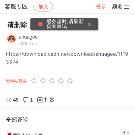
客服专区
登录
频道
加入
帖子详情
社区
客服专区
服务超时,请刷新
请删除
页面重试
ahuagee
2019-05-22
https://download.csdn.net/download/ahuagee/1119
3374
给本帖投票
48
1
打赏
全部评论