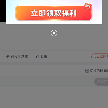
转发到动态
举报
写回
切换为时间
发表回