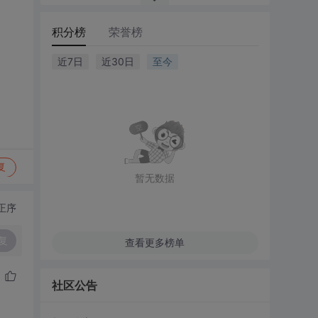
积分榜
荣誉榜
近7日
近30日
至今
复
暂无数据
正序
复
查看更多榜单
社区公告