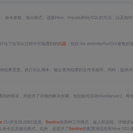
、命令参数、输出格式、连接Hive、Impala和MySQL的方法，以及如
点讨论了在导出过程中可能遇到的
问题
，包括-be delimiterForDSV参数的
询结果宽度、执行SQL脚本、输出查询结果到文件等操作。同时，提供详
可能遇到的错误，并提供了详细的解决步骤，包括如何启动HiveServer2、释
e
CLI并支持JDBC连接。
Bee
line
有两种工作模式：嵌入和远程。详细讲
、SQL命令以及输出格式。此外，还提供了
Bee
line
的配置项信息和Hive SQL