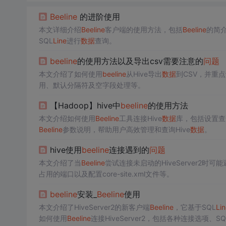
Bee
line
的进阶使用
本文详细介绍
Bee
line
客户端的使用方法，包括
Bee
line
的简介
SQL
Line
进行
数据
查询。
bee
line
的使用方法以及导出csv需要注意的
问题
本文介绍了如何使用
bee
line
从Hive导出
数据
到CSV，并重
用、默认分隔符及空字段处理等。
【Hadoop】hive中
bee
line
的使用方法
本文介绍如何使用
Bee
line
工具连接Hive
数据
库，包括设置查
Bee
line
参数说明，帮助用户高效管理和查询Hive
数据
。
hive使用
bee
line
连接遇到的
问题
本文介绍了当
Bee
line
尝试连接未启动的HiveServer2时
占用的端口以及配置core-site.xml文件等。
bee
line
安装_
Bee
line
使用
本文介绍了HiveServer2的新客户端
Bee
line
，它基于SQL
Lin
如何使用
Bee
line
连接HiveServer2，包括各种连接选项