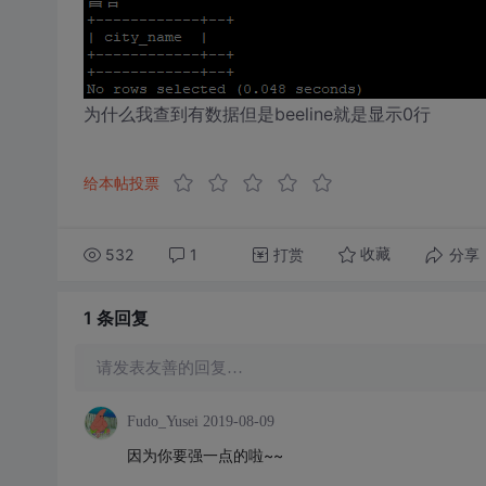
为什么我查到有数据但是beeline就是显示0行
给本帖投票
532
1
打赏
分享
收藏
1 条
回复
请发表友善的回复…
Fudo_Yusei
2019-08-09
因为你要强一点的啦~~