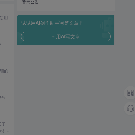
暂无公告
何使用
试试用AI创作助手写篇文章吧
+ 用AI写文章
使
细的
放被
述了
命令