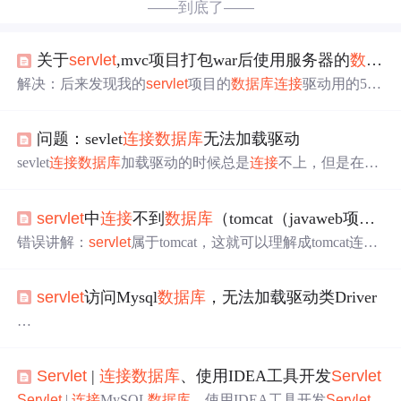
——到底了——
关于
servlet
,mvc项目打包war后使用服务器的
数据库
解决：后来发现我的
servlet
项目的
数据库
连接
驱动用的5.
几的，也就是Class.forName("com.mysql.jdbc.Driver");这种
连接
，然后我的服务器安装的是mysql 5.7.36（参考），把
问题：sevlet
连接
数据库
无法加载驱动
数据库
的
连接
驱动换为8.几，并且驱动这加个cj也是就是：
Class.forName("com.mysql.cj.jdbc.Driver");
sevlet
连接
数据库
加载驱动的时候总是
连接
不上，但是在测
试的程序中是可以
连接
并且读取的，代码如下所示： web.
xml <
servlet
> <
servlet
-name>DatabaseAccess</
servlet
-name
servlet
中
连接
不到
数据库
（tomcat（javaweb项目）不能使用maven依赖jar包）
> <
servlet
-class>DatabaseAccess</
servlet
-cla...
错误讲解：
servlet
属于tomcat，这就可以理解成tomcat连
连
接
数据库
找不到jar包， 1.解决方法一：将错误显示找不到
的jar包放在tomcat目录下的lib文件夹中就好了，不好看方
servlet
访问Mysql
数据库
，无法加载驱动类Driver
法二； 2.解决方法2：在WEB-INF目录下建一个lib目录存
放maven中引入的jar包，这中方法再不行，就别自己搭建
项目了去网上找一个完整的项目删点没用的留下自己需要
今天学习了在
servlet
访问Mysql
数据库
并将查询结果显示
的就好了不是；哈哈总之我这是在搭建新项目时报的错不
在html或者jsp中，搞了两个小时终于弄出来了。开始的时
知你是啥情况，实在不行给我打电话18233243643叫声好哥
Servlet
|
连接
数据库
、使用IDEA工具开发
Servlet
候老提示说class.forname加载的是无效的类，原因好像是找
哥帮我看看， ...
不到mysql的驱动程序，但是在普通的java类中，我也是这
Servlet
|
连接
MySQL
数据库
、使用IDEA工具开发
Servlet