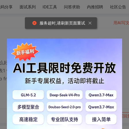
代码分享
面试系列
IDE工具
问答求助
内推招聘
社区公告
用AI写
服务超时,请刷新页面重试
么好的办法吗？
 表1 where id in (select student_id from 表2 where
 b from 表2 where class='"+banji+"') b";
转发到动态
举报
写回