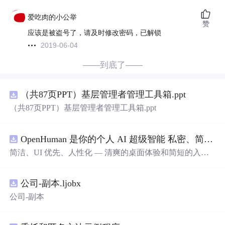
爱吃肉的小公举
赞
应该是被盗号了，请及时修改密码，已解锁
2019-06-04
——到底了——
（共87页PPT）基层管理者管理工具箱.ppt
（共87页PPT）基层管理者管理工具箱.ppt
OpenHuman 是你的个人 AI 超级智能 私密、简洁、极其强大
简洁、UI 优先、人性化 — 清爽的桌面体验和简短的入门
流程让你从安装到拥有一个可用的智能体仅需几次点击
——无需先配置，无需终端。智能体有一张脸：一个桌面
公司-副本.ljobx
吉祥物，会
说
话
、能感知周围环境、可作为真实参与者加
入你的 Google Meet 会议、跨周记住你，即使你停止输入
公司-副本
后仍在后台持续思考。