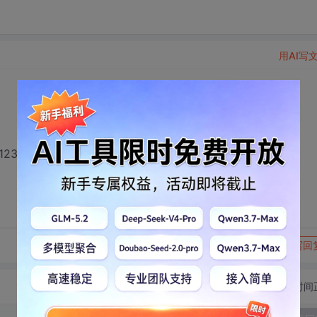
用AI写
wind1237/11225038的资源，谢谢帮忙
转发到动态
举报
写回
切换为时间