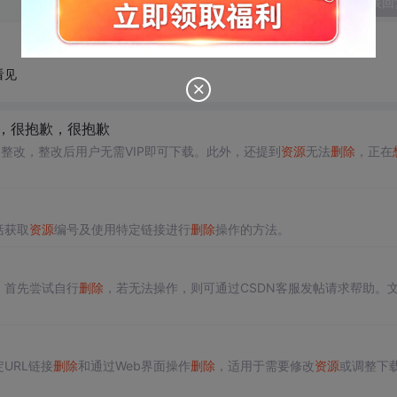
发表回
看见
载，很抱歉，很抱歉
力整改，整改后用户无需VIP即可下载。此外，还提到
资源
无法
删除
，正在
括获取
资源
编号及使用特定链接进行
删除
操作的方法。
。首先尝试自行
删除
，若无法操作，则可通过CSDN客服发帖请求帮助。
URL链接
删除
和通过Web界面操作
删除
，适用于需要修改
资源
或调整下