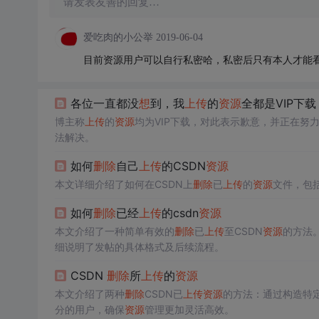
请发表友善的回复…
爱吃肉的小公举
2019-06-04
目前资源用户可以自行私密哈，私密后只有本人才能
各位一直都没
想
到，我
上传
的
资源
全都是VIP下
博主称
上传
的
资源
均为VIP下载，对此表示歉意，并正在努
法解决。
如何
删除
自己
上传
的CSDN
资源
本文详细介绍了如何在CSDN上
删除
已
上传
的
资源
文件，包
如何
删除
已经
上传
的csdn
资源
本文介绍了一种简单有效的
删除
已
上传
至CSDN
资源
的方法
细说明了发帖的具体格式及后续流程。
CSDN
删除
所
上传
的
资源
本文介绍了两种
删除
CSDN已
上传
资源
的方法：通过构造特定
分的用户，确保
资源
管理更加灵活高效。