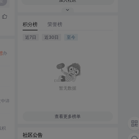
复
积分榜
荣誉榜
近7日
近30日
至今
想
办
暂无数据
文中详
查看更多榜单
载积
社区公告