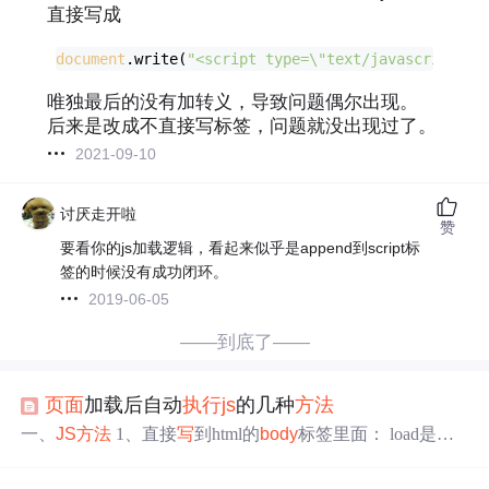
直接写成
document
.write(
"
<
script
type
=
\
"
text
/
javascript
\" 
唯独最后的没有加转义，导致问题偶尔出现。
后来是改成不直接写标签，问题就没出现过了。
2021-09-10
讨厌走开啦
赞
要看你的js加载逻辑，看起来似乎是append到script标
签的时候没有成功闭环。
2019-06-05
——到底了——
页面
加载后自动
执行
js
的几种
方法
一、
JS
方法
1、直接
写
到html的
body
标签里面： load是自
动
执行
的
方法
名 <
body
onload="load();"> </
body
> 2、在
JS
语句调用： <script type="text/javascript"> function load()