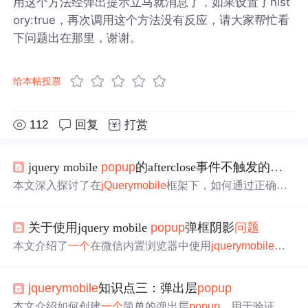
用这个方法经弹出提示立马就消息了，如果设置了hist
ory:true，再次调用这个方法没有反应，请大家帮忙看
下问题出在那里，谢谢。
给本帖投票
112
回复
打赏
jquery mobile
popup
的afterclose事件不触发的
问题
本文深入探讨了在
jQuerymobile
框架下，如何通过正确的
事件绑定策略解决
popup
组件同时只能打开
一个
的
问题
。
具体介绍了在
popup
的div内部绑定afterclose事件，以实现
关于使用jquery mobile
popup
弹框阴影
问题
关闭
一个
popup
的同时打开另
一个
popup
的功能。通过实
例演示，帮助开发者理解并应用这一解决方案。
本文介绍了
一个
在微信内置浏览器中使用
jquerymobile
的
p
opup
组件时出现的蓝色阴影
问题
，并提供了解决方案。该
问题
仅出现在Android设备上。
jquerymobile
知识点三：弹出层
popup
本文介绍如何创建
一个
简单的弹出层
popup
，用于验证、