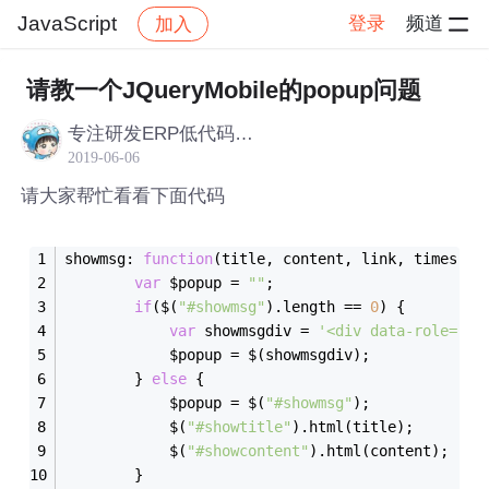
JavaScript
登录
频道
加入
帖子详情
社区
JavaScript
请教一个JQueryMobile的popup问题
专注研发ERP低代码开发平台
2019-06-06
请大家帮忙看看下面代码
showmsg: 
function
(
title, content, link, times
) 
{
var
 $popup = 
""
;
if
($(
"#showmsg"
).length == 
0
) {
var
 showmsgdiv = 
'<div data-role="po
			$popup = $(showmsgdiv);
		} 
else
 {
			$popup = $(
"#showmsg"
);
			$(
"#showtitle"
).html(title);
			$(
"#showcontent"
).html(content);
		}