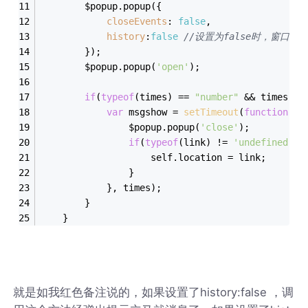
		$popup.popup({
closeEvents
: 
false
,
history
:
false
//
设置为false时，窗口会
		});
		$popup.popup(
'open'
);
if
(
typeof
(times) == 
"number"
 && times > 
var
 msgshow = 
setTimeout
(
function
(
) 
				$popup.popup(
'close'
);
if
(
typeof
(link) != 
'undefined'
 &
					self.location = link;
				}
			}, times);
		}
	}
就是如我红色备注说的，如果设置了history:false ，调