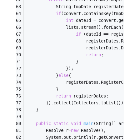
            String tmpDate=registerDates.Date
if
(convert.containsKey(tmpDate)) 
int
 dateId = convert.get(tmpD
                lists.stream().forEach(regist
if
 (dateId == registerDat
                        registerDates.Registe
                        registerDates.DateID 
return
;
                    }
                });
            }
else
{
                registerDates.RegisterCount=
0
            }
return
 registerDates;
        }).collect(Collectors.toList());
    }
public
static
void
main
(String[] args)
th
        Resolve r=
new
 Resolve();
        System.out.println(r.getConvert());