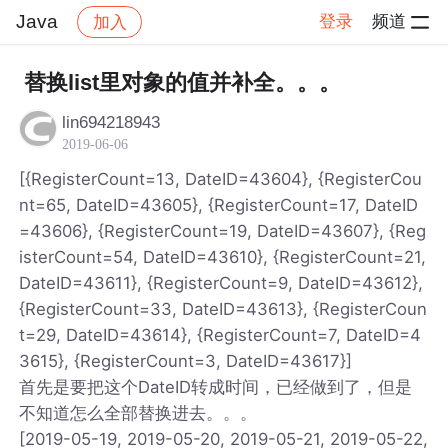
Java
登录
频道
加入
帖子详情
社区
Java
替换list里对象的值并补全。。。
lin694218943
2019-06-06
[{RegisterCount=13, DateID=43604}, {RegisterCou
nt=65, DateID=43605}, {RegisterCount=17, DateID
=43606}, {RegisterCount=19, DateID=43607}, {Reg
isterCount=54, DateID=43610}, {RegisterCount=21,
DateID=43611}, {RegisterCount=9, DateID=43612},
{RegisterCount=33, DateID=43613}, {RegisterCoun
t=29, DateID=43614}, {RegisterCount=7, DateID=4
3615}, {RegisterCount=3, DateID=43617}]
首先是要把这个DateID转成时间，已经做到了，但是
不知道怎么全部替换进去。。。
[2019-05-19, 2019-05-20, 2019-05-21, 2019-05-22,