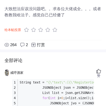
大致想法应该没问题吧。。求各位大佬成全。。。或者
教教我啥法子。感觉自己已经傻了
给本帖投票
264
2
打赏
全部评论
咸哼酒家
赞
String text = 
"{\"text\":[{\"RegisterCount\":
			JSONObject json = JSONObject.par
			List list = json.getJSONArray(
"te
for
(
int
 i=
0
;i<list.size();i++){
				JSONObject jvo = (JSONObject