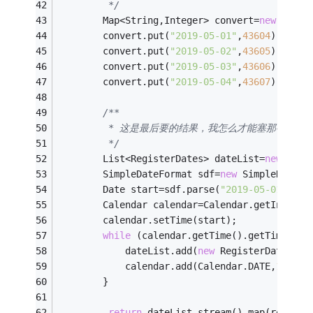
         */
        Map<String,Integer> convert=
new
 HashM
        convert.put(
"2019-05-01"
,
43604
);
        convert.put(
"2019-05-02"
,
43605
);
        convert.put(
"2019-05-03"
,
43606
);
        convert.put(
"2019-05-04"
,
43607
);
/**
         * 这是最后要的结果，我怎么才能塞那么多值
         */
        List<RegisterDates> dateList=
new
 Arra
        SimpleDateFormat sdf=
new
 SimpleDateFo
        Date start=sdf.parse(
"2019-05-01"
);
        Calendar calendar=Calendar.getInstanc
        calendar.setTime(start);
while
 (calendar.getTime().getTime()<(
            dateList.add(
new
 RegisterDates(sd
            calendar.add(Calendar.DATE,
1
);
        }
return
 dateList.stream().map(registe