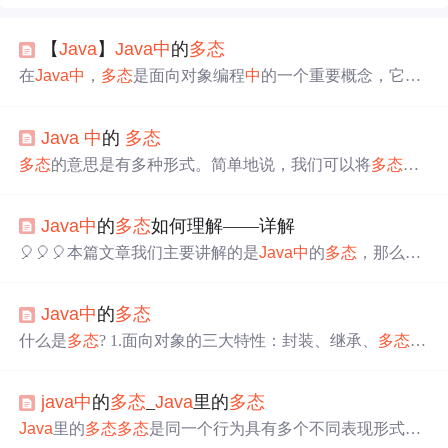
【
Java
】
Java
中
的
多态
在
Java
中
，
多态
是面向对象编程
中
的一个重要概念，它允
许不同类型的对象对同一方法进行不同的实现。具体来
说，
多态
性指的是通过父类的引用变量来引用子类的对
Java
中
的
多态
象，从而实现对不同对象的统一操作。例如：狗和猫都是
动物，动物共同的行为都有吃这个动作，而狗可以表现为
多态
的意思是有多种形式。简单地说，我们可以将
多态
定
啃骨头，猫则可以表现为吃老鼠。这就是
多态
的表现，即
义为消息以多种形式显示的能力；
多态
：举例一个人在同
同一件事情，发生在不同对象的身上，就会产生不同的结
一时间可以有不同的特征。是一个男人，同时也是一个父
果。在面向对象编程
中
，重写（Override）指的是子类重新
Java
中
的
多态
如何理解——详解
亲，一个丈夫，一个员工。所以同一个人在不同的情况下
定义和实现了从父类继承而来的方法，以改变方法的行
有不同的行为。这被称为
多态
性。
多态
性被认为是面向对
🎈🎈🎈本篇文章我们主要讲解的是
Java
中
的
多态
，那么什
为。
象编程的重要特性之一。
多态
性允许我们以不同的方式执
么是
多态
呢？同类型的对象，执行同一个行为，会表现出
行单个操作。换句话说，
多态
性允许您定义一个接口并有
不同的行为特征。接下来让我们一起对
多态
进行详细地讲
多个实现，意思是多种形式；
Java
中
的
多态
解。
什么是
多态
? 1.面向对象的三大特性：封装、继承、
多态
。
从一定角度来看，封装和继承几乎都是为
多态
而准备的。
这是我们最后一个概念，也是最重要的知识点。 2.
多态
的
java
中
的
多态
_
Java
里的
多态
定义：指允许不同类的对象对同一消息做出响应。即同一
消息可以根据发送对象的不同而采用多种不同的行为方
Java
里的
多态
多态
是同一个行为具有多个不同表现形式或
式。（发送消息就是函数调用） 3.实现
多态
的技术称为：