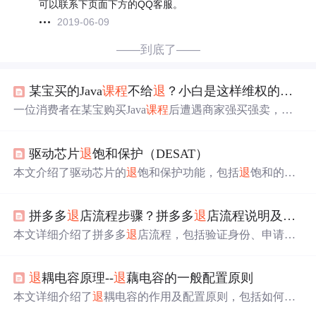
可以联系下页面下方的QQ客服。
2019-06-09
——到底了——
某宝买的Java
课程
不给
退
？小白是这样维权的。。
一位消费者在某宝购买Java
课程
后遭遇商家强买强卖，经
历四次拒绝
退
款，最终通过平台介入成功维权。本文揭露
了虚拟商品交易中的陷阱，提醒消费者在网购
课程
时需谨
驱动芯片
退
饱和保护（DESAT）
慎。
本文介绍了驱动芯片的
退
饱和保护功能，包括
退
饱和的工
作原理、关键组成和影响因素，并提供了
退
饱和保护功能
的调试方法。
拼多多
退
店流程步骤？拼多多
退
店流程说明及常见问题？拼多多
本文详细介绍了拼多多
退
店流程，包括验证身份、申请
退
店、材料审核、确认账户信息、银行
退
款、
退
款完成等环
节，还说明了各环节的具体操作和要求。此外，针对
退
店
退
耦电容原理--
退
藕电容的一般配置原则
周期、未经营店铺公示、0元入驻商家
退
店等常见问题给出
了解答。
本文详细介绍了
退
耦电容的作用及配置原则，包括如何选
择不同容量的电容以应对不同频率的噪声，以及如何合理