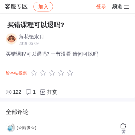
客服专区
登录
频道
加入
帖子详情
社区
客服专区
买错课程可以退吗?
落花镜水月
2019-06-09
买错课程可以退吗? 一节没看 请问可以吗
给本帖投票
122
1
打赏
全部评论
(☆随缘☆)
赞