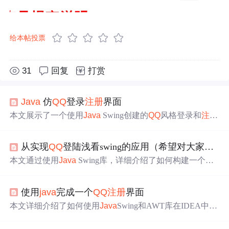
给本帖投票
31
回复
打赏
Java
仿
QQ
登录
注册
界面
本文展示了一个使用
Java
Swing创建的
QQ
风格登录和
注册
界面的详细代码实现，包括
窗体
、布局、组件和事件处理
等内容，适用于初学者学习
Java
GUI编程。
从实现
QQ
登陆浅看swing的应用（希望对大家有帮助）
本文通过使用
Java
Swing库，详细介绍了如何构建一个模
仿
QQ
登陆界面的基本框架，包括
窗体
、标题、布局管理、
图标、输入框、按钮等元素的实现。
使用
java
完成一个
QQ
注册
界面
本文详细介绍了如何使用
Java
Swing和AWT库在IDEA中创
建一个包含邮件输入、昵称输入、密码验证等功能的
QQ
注
册
界面，包括创建
窗体
、组件设计、布局设置和事件监听