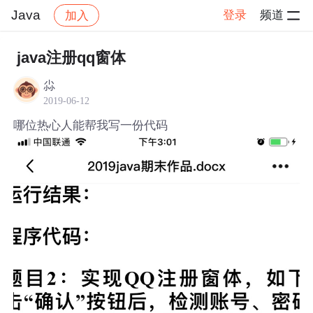
Java
登录
频道
加入
帖子详情
社区
Java
java注册qq窗体
⁢尛
2019-06-12
哪位热心人能帮我写一份代码