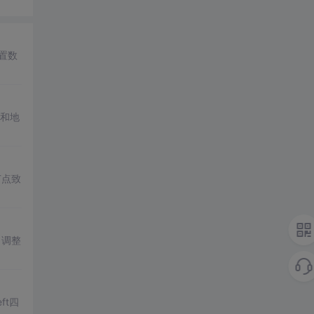
置数
和地
节点致
了调整
ft四