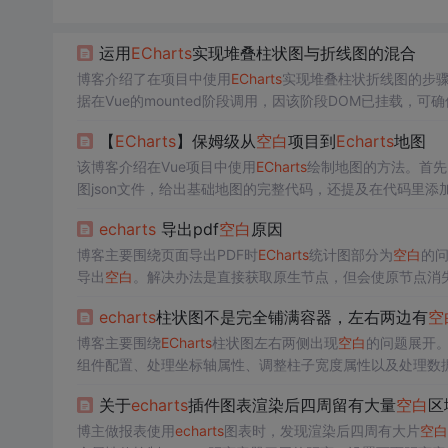
运用
ECharts
实现堆叠柱状图与折线图的混合
博客介绍了在项目中使用
ECharts
实现堆叠柱状折线图的步
据在Vue的mounted阶段调用，因该阶段DOM已挂载，
【
ECharts
】保姆级从
空白
项目到
Echarts
地图
该博客介绍在Vue项目中使用
ECharts
绘制地图的方法。首先
图json文件，给出基础地图的完整代码，还提及在代码里
echarts
导出pdf
空白
原因
博客主要围绕页面导出PDF时
ECharts
统计图部分为
空白
的问
导出
空白
。解决办法是直接获取原生节点，但会使原节点消失
echarts
柱状图不是完全铺满容器，左右两边有
空
博客主要围绕
ECharts
柱状图左右两侧出现
空白
的问题展开
组件配置、处理坐标轴属性、调整柱子宽度属性以及处理数
关于
echarts
插件图表渲染后四周留有大量
空白
区
博主做报表使用
echarts
图表时，发现渲染后四周有大片
空白