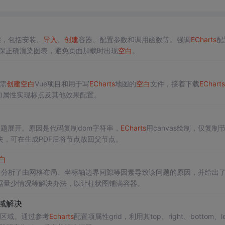
骤，包括安装、
导入
、
创建
容器、配置参数和调用函数等。强调
ECharts
配
可确保正确渲染图表，避免页面加载时出现
空白
。
需
创建
空白
Vue项目和用于写
ECharts
地图的
空白
文件，接着下载
ECharts
添加属性实现标点及其他效果配置。
题展开。原因是代码复制dom字符串，
ECharts
用canvas绘制，仅复制
，可在生成PDF后将节点放回父节点。
白
。分析了由网格布局、坐标轴边界间隙等因素导致该问题的原因，并给出
据量少情况等解决办法，以让柱状图铺满容器。
域解决
区域。通过参考
Echarts
配置项属性grid，利用其top、right、bottom、le