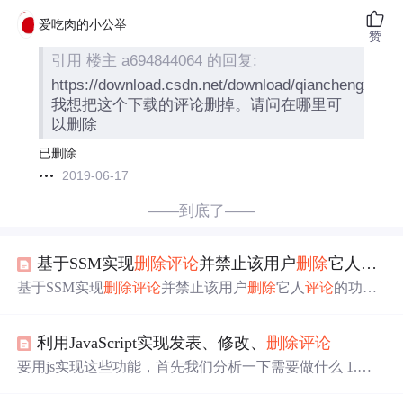
爱吃肉的小公举
赞
引用 楼主 a694844064 的回复:
https://download.csdn.net/download/qianchengxu/7
我想把这个下载的评论删掉。请问在哪里可
以删除
已删除
2019-06-17
——到底了——
基于SSM实现
删除
评论
并禁止该用户
删除
它人
评论
基于SSM实现
删除
评论
并禁止该用户
删除
它人
评论
的功能
1.简述2.详情3.原因4.解决思路5.具体解决办法5.1 代码5.2
结果6.情况：已解决 略读可以只看加粗字体 1.简述 通过
评
利用JavaScript实现发表、修改、
删除
评论
论
表，实现普通的
删除
评论
功能并不难，详情略。但是，
在产品显示页（包含产品和
评论
的显示界面）中，用户
删
要用js实现这些功能，首先我们分析一下需要做什么 1.再
除
自己的
评论
同时，需要禁止该用户
删除
它人的
评论
。 2.
文本框写
评论
2.创建一个能储存写好的
评论
的地方，我们
详情 实现了可以
删除
任意一个用户的评价的功能，缺点：