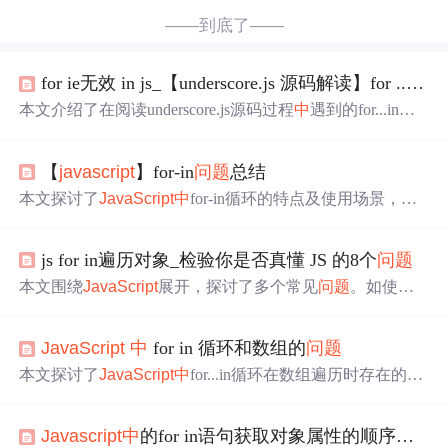
——到底了——
for ie无效 in js_【underscore.js 源码解读】for ... in 存在的浏览器兼容
本文介绍了在阅读underscore.js源码过程
中
遇到的for...in在I
E<9的兼容性
问题
。在IE<9
中
，如果对象重写了如toString
等特定属性，for...in可能无法遍历。underscore通过hasEnum
【
javascript
】for-in
问题
总结
Bug函数来检测这一
问题
，确保在这些浏览器
中
正确处
理。文章探讨了underscore的解决方案，并提出了一些疑问
本文探讨了
JavaScript
中
for-in循环的特点及使用场景，并
和思考，对于理解和解决
JavaScript
在旧版IE
中
的兼容性
对比了for循环。通过实例展示了for-in循环在数组、对象上
问题
有一定帮助。
的表现，包括意外行为及如何避免。特别关注了原型链污
js for in遍历对象_检验你是否真懂 JS 的8个
问题
染导致的
问题
。
本文围绕
JavaScript
展开，探讨了多个常见
问题
。如使用v
ar、let和const声明变量的输出差异，for循环
中
var和let的作
用，函数运行是否导致堆栈溢出、页面UI响应情况，展开
JavaScript
中
for in 循环和数组的
问题
运算的使用，以及for - in循环打印结果等，对JS开发
中
易
忽略的概念进行了解析。
本文探讨了
JavaScript
中
for...in循环在数组遍历时存在的
问
题
，包括遍历原型链属性、顺序不确定及非元素属性的访
问。建议使用for循环或数组内置迭代函数。
Javascript
中
的for in语句获取对象属性的顺序
问题