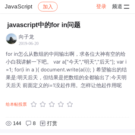
JavaScript
登录
频道
加入
帖子详情
社区
JavaScript
javascript中的for in问题
向子龙
2019-06-20
for in怎么从数组的中间输出啊，求各位大神有空的给
小白我讲解一下吧。 var a["今天","明天","后天"]; var i
=1; for(i in a ){ document.write(a(i)); } 希望输出的结
果是:明天后天，但结果是把数组的全都输出了:今天明
天后天 前面定义的i=1没起作用。怎样让他起作用呢
给本帖投票
144
8
打赏