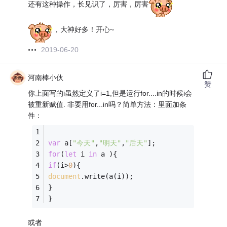
还有这种操作，长见识了，厉害，厉害
，大神好多！开心~
2019-06-20
河南棒小伙
赞
你上面写的i虽然定义了i=1,但是运行for....in的时候i会
被重新赋值. 非要用for...in吗？简单方法：里面加条
件：
var
 a[
"今天"
,
"明天"
,
"后天"
];
for
(
let
 i 
in
 a ){
if
(i>
0
){
document
.write(a(i));
}
}
或者