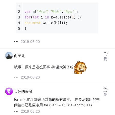
var
 a[
"今天"
,
"明天"
,
"后天"
];
for
(
let
 i 
in
 b=a.slice(
1
) ){
document
.write(b(i));
}
2019-06-20
向子龙
赞
哦哦，原来是这么回事~谢谢大神了哈
2019-06-20
天际的海浪
赞
for in 只能全部遍历对象的所有属性。 你要从数组的中
间输出还是应该用 for (var i = 1; i < a.length; i++)
2019-06-20