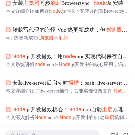
安装
浏览器
同步
刷新
Browsersync+
Node
Js 安装
本文详细介绍如何在
Node
.js环境下安装并配置Browsersyn
c，包括解决安装路径问题、配置环境变量及在项目中使用
Browsersync实现
浏览器
同步
刷新
的方法。
转载写代码的海怪 Vue 热更新成功，但
浏览器
不
刷
vue 热更新成功
浏览器
不
刷新
Node
.js开发提效：用
node
mon实现代码保存自动
重
本文系统讲解
node
mon在
Node
.js开发中的核心应用，涵盖
其设计原理、与fs.watch/pm2的对比优势、CLI与npx最佳实
践、零配置默认行为、.
node
monignore精准过滤、命令行
安装live-server后启动时
报错
：bash: live-server: command not found
参数（如--ext、--delay、--exec）及
node
mon.json配置、Typ
eScript项目集成（ts-
node
）、多入口监听、自定义
重启
事
本文详细介绍了live-server插件，它能实现修改文件
浏览器
件、VS Code调试集成，并深入剖析Docker环境监听失
自动
刷新
、自动打开项目及搭建本地临时服务。还给出了
效、环境变量丢失等典型问题及优化方案。
安装步骤，先安装
node
.js并配置环境变量，再以管理员身
Node
.js开发提效核心：
Node
mon自动
重启
原理与工程实践
份运行cmd，在Vue项目目录安装live-server，若启动
报错
需
添加环境变量并
重启
cmd。
本文深入解析
Node
mon在
Node
.js开发中的自动
重启
机制，
涵盖进程优雅终止、文件监听策略、配置优先级、本地化
安装规范、监听范围控制、错误恢复机制及性能调优等核
3