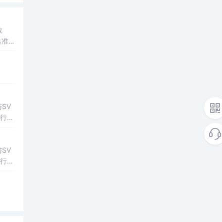
数
出准确
常方
SV
行np
项目
SV
行np
项目