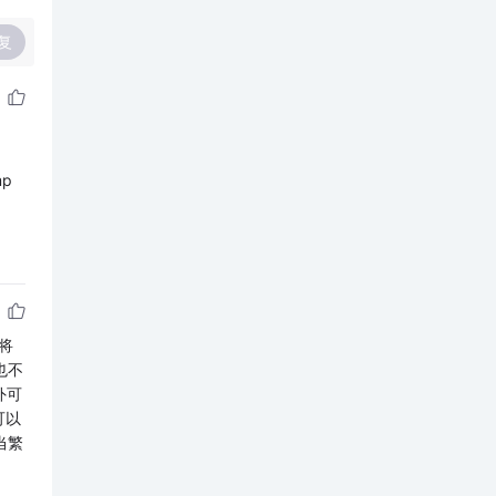
复
p
将
也不
外可
可以
当繁