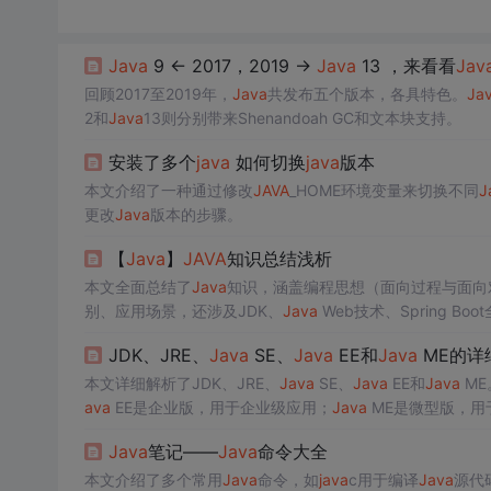
Java
9 ← 2017，2019 →
Java
13 ，来看看
Jav
回顾2017至2019年，
Java
共发布五个版本，各具特色。
Ja
2和
Java
13则分别带来Shenandoah GC和文本块支持。
安装了多个
java
如何切换
java
版本
本文介绍了一种通过修改
JAVA
_HOME环境变量来切换不同
J
更改
Java
版本的步骤。
【
Java
】
JAVA
知识总结浅析
本文全面总结了
Java
知识，涵盖编程思想（面向过程与面向
别、应用场景，还涉及JDK、
Java
Web技术、Spring 
应用。
JDK、JRE、
Java
SE、
Java
EE和
Java
ME的详
本文详细解析了JDK、JRE、
Java
SE、
Java
EE和
Java
ME
ava
EE是企业版，用于企业级应用；
Java
ME是微型版，用
应用和移动嵌入式应用开发。
Java
笔记——
Java
命令大全
本文介绍了多个常用
Java
命令，如
java
c用于编译
Java
源代