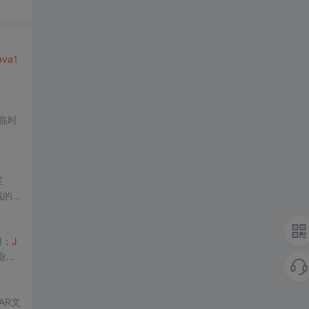
ava
1
临时
区
域的
用；
J
业级
AR文