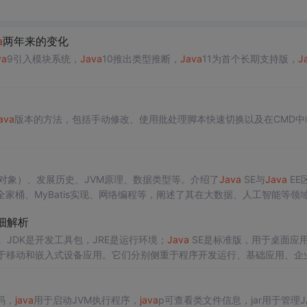
a
两年来的变化
va
9引入模块系统，
Java
10推出类型推断，
Java
11为首个长期支持版，
J
ava
版本的方法，包括手动修改、使用批处理脚本快速切换以及在CMD中
对象）、发展历史、JVM原理、数据类型等。介绍了
Java
SE与
Java
EE
Boot全家桶、MyBatis实现、网络编程等，阐述了其在大数据、人工智能等领
细解析
。JDK是开发工具包，JRE是运行环境；
Java
SE是标准版，用于桌面应
于移动和嵌入式设备应用。它们分别侧重于程序开发运行、基础应用、企
码，
java
用于启动JVM执行程序，
java
p可查看类文件信息，jar用于管理J