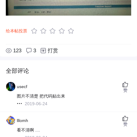
给本帖投票
123
3
打赏
全部评论
usecf
赞
图片不清楚 把代码贴出来
2019-06-24
lllomh
赞
看不清啊 ....