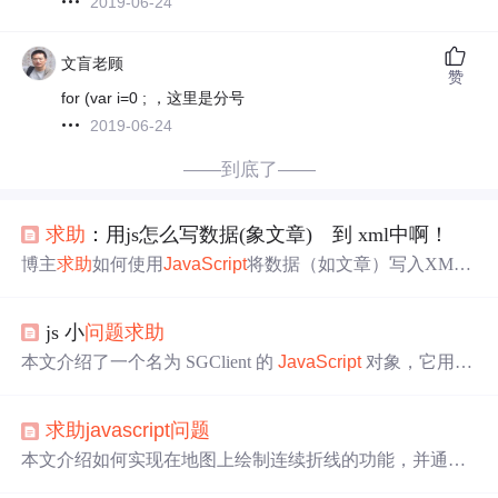
2019-06-24
文盲老顾
赞
for (var i=0 ; ，这里是分号
2019-06-24
——到底了——
求助
：用js怎么写数据(象文章) 到 xml中啊！
博主
求助
如何使用
JavaScript
将数据（如文章）写入XML
文件，涉及前端开发中JS与XML交互的
问题
。
js 小
问题
求助
本文介绍了一个名为 SGClient 的
JavaScript
对象，它用于
管理 AJAX 请求并提供设置 token 的功能。在 Android 设
备上，该对象还能获取设备序列号。文章详细展示了如何
求助
javascript
问题
中止正在进行的 AJAX 请求。
本文介绍如何实现在地图上绘制连续折线的功能，并通过
双击结束绘制过程，同时将首尾相连形成封闭区域，最后