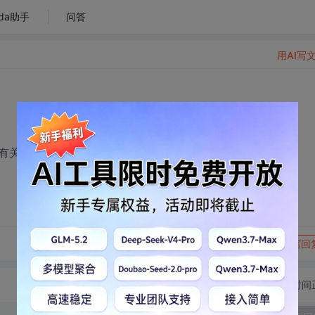
da助手
问答
用AI写
有关图片(图片是本地的)，最好显示的图片能够有超链接
转发到动态
举报
写回
切换为时间