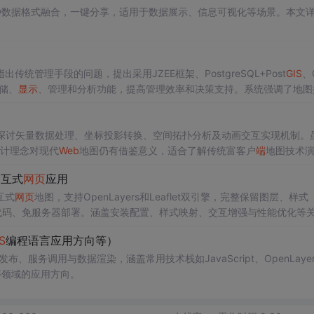
种数据格式融合，一键分享，适用于数据展示、信息可视化等场景。本文
管理手段的问题，提出采用JZEE框架、PostgreSQL+Post
GIS
、
储、
显示
、管理和分析功能，提高管理效率和决策支持。系统强调了地图
源
GIS
技术的经济和社会可行性。
探讨矢量数据处理、坐标投影转换、空间拓扑分析及动画交互实现机制。虽F
设计理念对现代
Web
地图仍有借鉴意义，适合了解传统富客户
端
地图技术
交互式
网页
应用
互式
网页
地图，支持OpenLayers和Leaflet双引擎，完整保留图层、样式
零代码、免服务器部署。涵盖安装配置、样式映射、交互增强与性能优化等
S
编程语言应用方向等）
布、服务调用与数据渲染，涵盖常用技术栈如JavaScript、OpenLayer
等领域的应用方向。