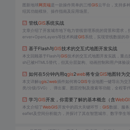
图新地球
网页
端
是一款操作简单的三维
GIS
云平台，支持多
绍其功能模块、操作指南及应用场景。
管线
GIS
系统实战
文章介绍了开发城市地下电力管线管理系统的背景和需求，指出传统
erver+OpenLayers等技术构建
GIS
系统，实现管线数据的存
作、设备管理、一体化管理和空间分析等功能，并论证了开
基于Flash与
GIS
技术的交互式地图开发实战
本文回顾基于Flash与
GIS
技术的交互式地图开发实践，重点
sh已被HTML5替代，但其分层架构、动画控制和用户体验
如何在5分钟内用q
gis
2
web
将专业
GIS
地图转为
本文详解q
gis
2
web
插件如何将Q
GIS
专业地图一键导出为交
类/分级/SVG）、弹出窗、图层控制及搜索等功能，全程
术要点。
学习
GIS
开发，你需要了解的基本概念（含
Web
GI
本文介绍了
Web
GIS
开发中的四大关键环节：
GIS
数据、服务发
eaflet及空间分析能力，并探讨了其在智慧城市、数字孪生