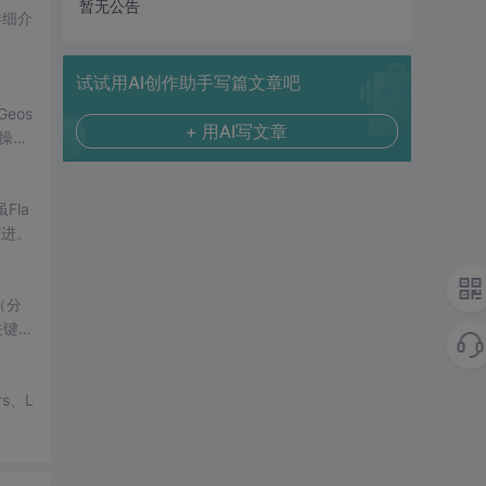
暂无公告
详细介
试试用AI创作助手写篇文章吧
Geos
+ 用AI写文章
操
la
演进。
（分
关键技
s、L