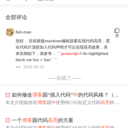
全部评论
fish-man
赞
您好， 目前新版mardown编辑器要实现代码高亮，需
在代码片顶部加入代码声明才可以实现高亮效果，具
体实例如下，请参考： ```
javascript
// An highlighted
block var foo = 'bar'; ```
2019-06-24
——到底了——
如何修改
博客
园“插入代码”
中
的代码风格？（一个
本文介绍如何在
博客
园
中
使用纯CSS自定义代码
高亮
样
式，包括两种插入代码的方法及其优缺点，并提供适用于T
inyMce编辑器的
高亮
CSS代码。
一个
博客
园代码
高亮
的方案
本文介绍如何在
博客
园
中
使用纯CSS自定义代码
高亮
样