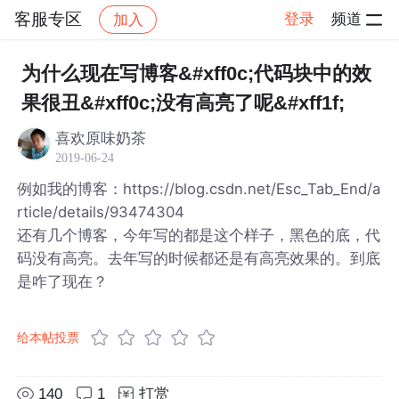
客服专区
登录
频道
加入
帖子详情
社区
客服专区
为什么现在写博客&#xff0c;代码块中的效
果很丑&#xff0c;没有高亮了呢&#xff1f;
喜欢原味奶茶
2019-06-24
例如我的博客：https://blog.csdn.net/Esc_Tab_End/a
rticle/details/93474304
还有几个博客，今年写的都是这个样子，黑色的底，代
码没有高亮。去年写的时候都还是有高亮效果的。到底
是咋了现在？
给本帖投票
140
1
打赏