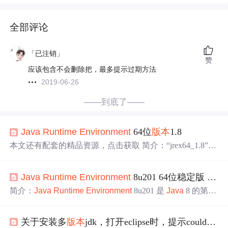
全部评论
「已注销」
赞
应该包含不会删除把，最多提示过期方法
2019-06-26
——到底了——
Java
Runtime
Environment
64位
版本
1.8
本文还有配套的精品资源，点击获取 简介：“jrex64_1.8”指
的是
Java
Runtime
Environment
（JRE）的64位
版本
1.8，
由Oracle公司提供。此
版本
是
Java
SE（标准版）的重要更
Java
Runtime
Environment
8u201 64位稳定版 - 免费商用最后
新，包含关键的语言特性和改进，发布于2014年。压缩包
文件名为“jrex64_1.8”，暗示它包括用于在64位系统上安装
简介：
Java
Runtime
Environment
8u201 是
Java
8 的第 2
和运行
Java
1.8所需的相关文件。Jav...
01 次更新，作为 Oracle 开始对商业用途收费前最后一个免
费且稳定的 JRE
版本
，具有重要历史与实用价值。该
版本
关于安装多
版本
jdk，打开eclipse时，提示could not find
包含 JVM、核心类库等运行
Java
应用所必需的组件，支