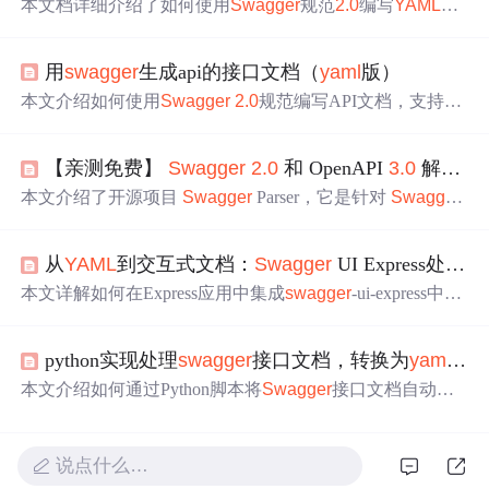
本文档详细介绍了如何使用
Swagger
规范
2.0
编写
YAML
格
式
的API接口文档。包括了
Swagger
元数据定义，如标
题、描述和版本，以及GET、POST、DELETE、PATCH等
用
swagger
生成api的接口文档（
yaml
版）
HTTP操作方法的详细描述，包括响应状态码、请求参数、
响应数据模型等。
本文介绍如何使用
Swagger
2.0
规范编写API文档，支持JS
ON和
YAML
格式
。重点讲解了路径定义、请求方法、参数
类型及响应状态码等内容，并提供了一个认证API和用户
【亲测免费】
Swagger
2.0
和 OpenAPI
3.0
解析器与验证工具
信息获取API的具体示例。
本文介绍了开源项目
Swagger
Parser，它是针对
Swagger
2.0
和 OpenAPI
3.0
规范的解析器与验证工具，支持 JSON
和
YAML
格式
，能处理复杂引用。可用于 API 开发验证、
从
YAML
到交互式文档：
Swagger
UI Express处理
Y
自动化测试等场景，具有全面兼容、实战考验等特点，还
给出了使用方法。
本文详解如何在Express应用中集成
swagger
-ui-express中间
件，以支持
YAML
格式
的OpenAPI规范
文件
，实现交互式A
PI文档服务。涵盖环境准备、
YAML
文档编写、中间件配
python实现处理
swagger
接口文档，转换为
yaml
格
置、CSS与标题自定义、API密钥预设、远程URL加载及多
文档切换等核心功能，突出其作为内嵌式活文档方案的技
本文介绍如何通过Python脚本将
Swagger
接口文档自动转
术价值。
换为
yaml
格式
的测试用例，包括数据结构解析、关键信息
提取和
文件
写入过程。
说点什么…