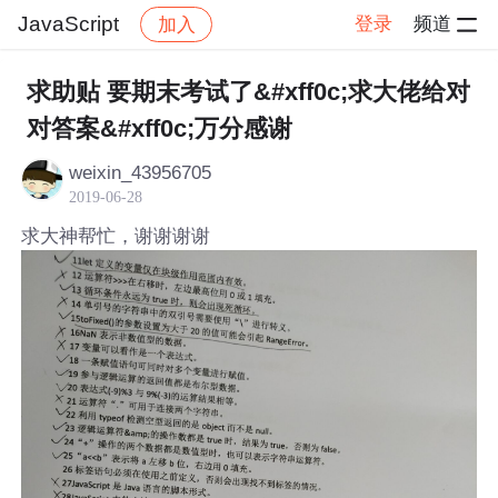
JavaScript
登录
频道
加入
帖子详情
社区
JavaScript
求助贴 要期末考试了&#xff0c;求大佬给对
对答案&#xff0c;万分感谢
weixin_43956705
2019-06-28
求大神帮忙，谢谢谢谢