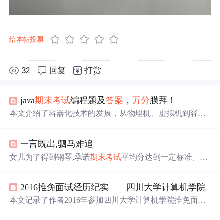
给本帖投票
32
回复
打赏
java
期末考试
编程题及
答案
，
万分
膜拜！
本文介绍了容器化技术的发展，从物理机、虚拟机到容器
化时代，强调了Docker在解决环境一致性问题上的重要作
用。Docker的崛起和其在企业中的广泛应用，以及Docker
一言既出,驷马难追
与k8s的关系和k8s在容器编排中的领导地位。同时探讨了k
8s的主要组件和功能，以及Docker与k8s在实际开发和选择
女儿为了得到钢琴,承诺
期末考试
平均分达到一定标准。考
中的考量因素。
试后,她自信满满,最终成绩揭晓,如愿以偿。父母感慨孩子
的执着与责任感。
2016推免面试经历纪实——四川大学计算机学院
本文记录了作者2016年参加四川大学计算机学院推免面试
的经历，包括实验室参观、笔试和面试的详细内容。笔试