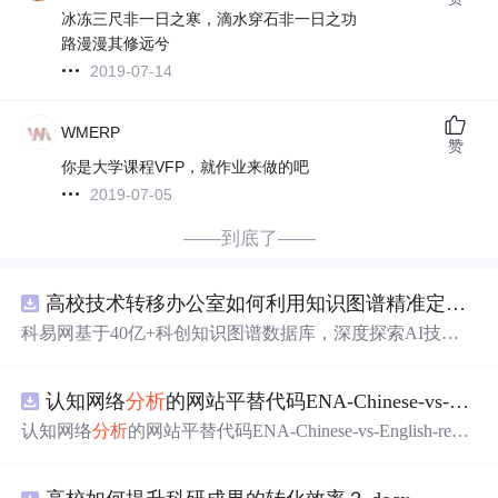
冰冻三尺非一日之寒，滴水穿石非一日之功
路漫漫其修远兮
2019-07-14
WMERP
赞
你是大学课程VFP，就作业来做的吧
2019-07-05
——到底了——
高校技术转移办公室如何利用知识图谱精准定位产业需求与技术适配点？.docx
科易网基于40亿+科创知识图谱数据库，深度探索AI技术
在技术转移、成果转化、技术经纪、知识产权、产业创
新、科技招商等垂直领域的多样化应用场景，研究科技创
认知网络
分析
的网站平替代码ENA-Chinese-vs-English-reproducible.zip
新领域的AI+数智化解决方案，推动科技创新与产业创新
智能化发展。
认知网络
分析
的网站平替代码ENA-Chinese-vs-English-repro
ducible.zip