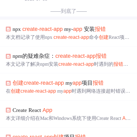
——到底了——
npx
create-react-
app
my-
app
安装
报错
本文档记录了使用npx
create-react-
app
命令
创建
React项目
时遇到的错误，并提供了详细的错误信息及解决方案。错
误主要源于本地缓存中缺少必要的package.json文件，通过
npm的疑难杂症：
create-react-
app
报错
全局安装
create-react-
app
解决了该问题。
本文记录了解决npm安装
create-react-
app
时遇到的
报错
问
题，包括使用管理员权限运行命令行，检查npm状态，更
换npm源至淘宝镜像，并通过测试确保源更换成功。最终
创建
create-react-
app
my
app
项目
报错
成功
创建
react项目，但过程中还遇到cnpm无法找到和新建
项目失败的问题，通过更新VSCode版本和更换npm源得到
在
创建
create-react-
app
my
app
时遇到网络连接超时错误，
解决。
通过检查yarn是否安装，使用淘宝npm源以及修改npm配置
来解决问题。执行npm config set registry https://registry.npm.t
Create React
App
aobao.org和npm config set disturl https://npm.taobao.org/dist
后，成功
创建
并启动了React项目。
本文详细介绍在Mac和Windows系统下使用Create React
Ap
p
创建
React项目的步骤，包括解决常见错误、配置不同环
境变量的方法以及页面跳转的实现。
create-react-
app
创建
项目
报错