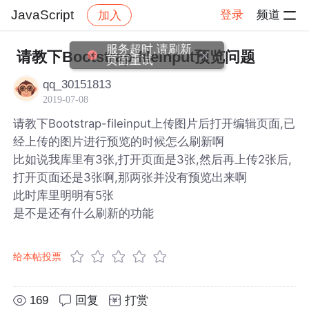
JavaScript
登录
频道
加入
帖子详情
社区
JavaScript
服务超时,请刷新
请教下Bootstrap-fileinput预览问题
页面重试
qq_30151813
2019-07-08
请教下Bootstrap-fileinput上传图片后打开编辑页面,已
经上传的图片进行预览的时候怎么刷新啊
比如说我库里有3张,打开页面是3张,然后再上传2张后,
打开页面还是3张啊,那两张并没有预览出来啊
此时库里明明有5张
是不是还有什么刷新的功能
给本帖投票
169
回复
打赏