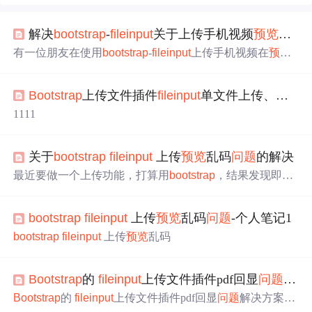
解决
bootstrap
-
file
input
关于上传手机视频
预览
超出
有一位朋友在使用
bootstrap
-
file
input
上传手机视频在
预览
时发现手机视频居然超出了这个
预览
窗口，如下图所示：
看起来的确挺匪夷所思的，于是开始从百度寻找，却找不
Bootstrap
上传文件插件
file
input
单文件上传、
预览
以
到类似的案例，只能自己想办法来解决。 最终解决方法
是：全文搜索kv-
file
-content找到
file
input
.min.js这个文件，
1111
在两个< div class=“kv-
file
-content”>中加入style=“width:10
0%;height:auto;”。如图过程： 图1：全文搜索kv-
file
-conte
关于
bootstrap
file
input
上传
预览
乱码
问题
的解决
最近要做一个上传功能，打算用
bootstrap
，结果发现即便
是引用了lang_zh.js,上传后界面上仍然显示上传的文件很快
乱，点击查看发现是中文乱码导致的。 如下图（网络上找
bootstrap
file
input
上传
预览
乱码
问题
-个人笔记1
的相同
问题
图片） 针对这个
问题
网上找了很多例子，几乎
都没有根本性解决 最后发现是编码的
问题
将页面所引用的
bootstrap
file
input
上传
预览
乱码
file
input
.js或者
file
input
.min.js中的“utf-8”改为“GB2312”即可
（可...
Bootstrap
的
file
input
上传文件插件pdf回显
问题
解决
Bootstrap
的
file
input
上传文件插件pdf回显
问题
解决方案@