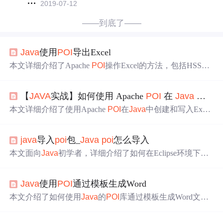
2019-07-12
——到底了——
Java
使用
POI
导出Excel
本文详细介绍了Apache
POI
操作Excel的方法，包括HSSFW
orkbook、XSSFWorkbook及SXSSFWorkbook的使用技巧，
对比了它们在不同场景下的优劣，并提供了丰富的代码示
【
JAVA
实战】如何使用 Apache
POI
在
Java
中写入 Excel 文件
例。
本文详细介绍了使用Apache
POI
在
Java
中创建和写入Excel
文件的方法。先介绍了Apache
POI
项目及相关类，区分了
处理不同版本Excel文件的前缀，给出了依赖项设置。接着
java
导入
poi
包_
Java
poi
怎么导入
说明了写入Excel文件的步骤，最后提供了
Java
实现代码，
能帮助开发者在项目中处理Excel文件。
本文面向
Java
初学者，详细介绍了如何在Eclipse环境下下
载和搭建Apache
POI
项目，包括从下载JAR包到创建
Java
项目，设置环境，并通过示例展示了基本的Excel读写操
Java
使用
POI
通过模板生成Word
作。通过学习，读者将能够掌握
Java
使用
POI
库进行Excel
文件的创建与读取。
本文介绍了如何使用
Java
的
POI
库通过模板生成Word文
档，详细讲解了
POI
操作Word的基本元素，如段落、表
格、页眉页脚，并提供了读写Word的测试用例及实际案