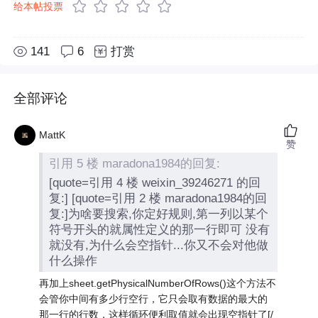
给本帖投票
141
6
打赏
全部评论
MattK
赞
引用 5 楼 maradona1984的回复:
[quote=引用 4 楼 weixin_39246271 的回
复:] [quote=引用 2 楼 maradona1984的回
复:]为啥要搜索,你定好规则,第一列以某个
符号开头的就属性定义的那一行即可 没有
就没有,为什么会空指针...你又不会对他做
什么操作
再加上sheet.getPhysicalNumberOfRows()这个方法不
会管你中间有多少行空行，它只会取有数据的最大的
那一行的行数，这样循环便利取值就会出现空指针了[/