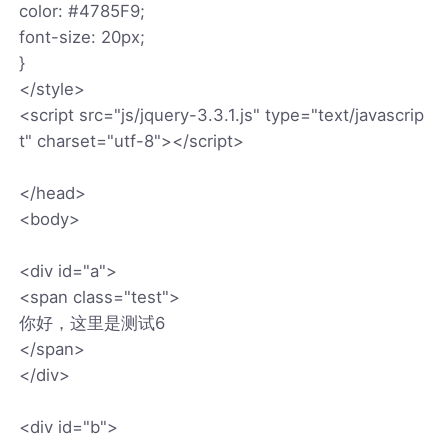
color: #4785F9;
font-size: 20px;
}
</style>
<script src="js/jquery-3.3.1.js" type="text/javascrip
t" charset="utf-8"></script>
</head>
<body>
<div id="a">
<span class="test">
你好，这里是测试6
</span>
</div>
<div id="b">