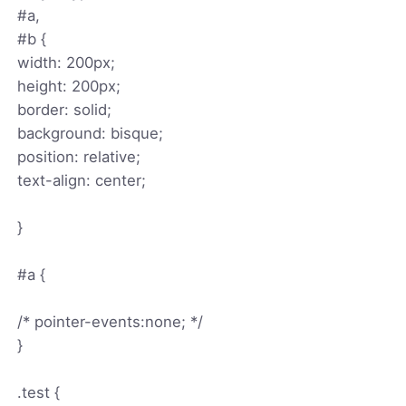
#a,
#b {
width: 200px;
height: 200px;
border: solid;
background: bisque;
position: relative;
text-align: center;
}
#a {
/* pointer-events:none; */
}
.test {