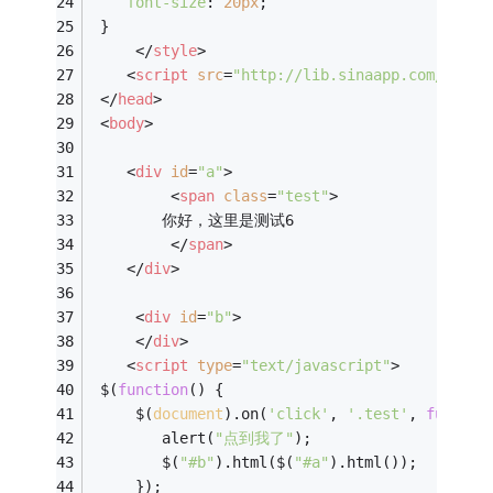
font-size
: 
20px
;
 }
</
style
>
<
script
src
=
"http://lib.sinaapp.com/js/jq
</
head
>
<
body
>
<
div
id
=
"a"
>
<
span
class
=
"test"
>
		你好，这里是测试6
</
span
>
</
div
>
<
div
id
=
"b"
>
</
div
>
<
script
type
=
"text/javascript"
>
 $(
function
(
) 
{
	 $(
document
).on(
'click'
, 
'.test'
, 
functio
		alert(
"点到我了"
);
		$(
"#b"
).html($(
"#a"
).html());
	 });