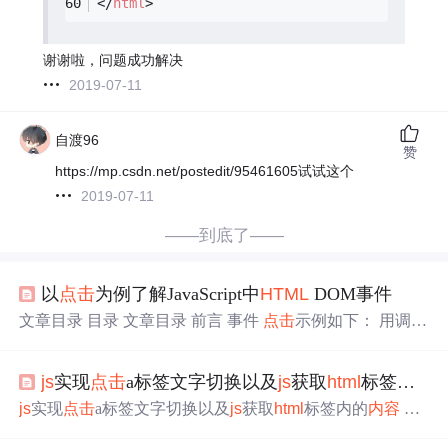
</
html
>
谢谢啦，问题成功解决
2019-07-11
自渡96
赞
https://mp.csdn.net/postedit/95461605试试这个
2019-07-11
——到底了——
以
点击
为例了解JavaScript中
HTML
DOM事件
文章目录 目录 文章目录 前言 事件
点击
示例如下： 用调用
函数的方法处理
HTML
事件属性 示例 使用
HTML
DOM 来
分配事件 事件三要素 示例如下 示例2
HTML
事件的其他例
js
实现
点击
a标签文字切换以及
js
获取
html
标签内的
子 前言 大家好，我是遇见ice。 个人主页：遇见ice的博客
本文主要是以
点击
事件为例，讲了一些关于事件的知识，
js
实现
点击
a标签文字切换以及
js
获取
html
标签内的
内容
本
其他事件例子下次再讲啦。 走过路过的小伙伴们点个赞和
人喜欢玩英雄联盟，有次登录wegame时，发现
点击
“QQ账
关注再走吧，欢迎评论区交流。学一点，就会进步一点，