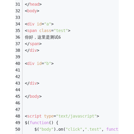
</
head
>
<
body
>
<
div
id
=
"a"
>
<
span
class
=
"test"
>
你好，这里是测试6
</
span
>
</
div
>
<
div
id
=
"b"
>
</
div
>
</
body
>
<
script
type
=
"text/javascript"
>
$(
function
(
) 
{
    $(
"body"
).on(
"click"
,
".test"
, 
function
(
) 