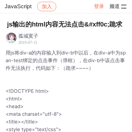
JavaScript
登录
频道
加入
帖子详情
社区
JavaScript
js输出的html内容无法点击&#xff0c;跪求
孤城寞子
2019-07-11
用js将div-a的内容输入到div-b中以后，在div-a中为sp
an-test绑定的点击事件（弹框），在div-b中该点击事
件无法执行，代码如下：（跪求~~~~）
<!DOCTYPE html>
<html>
<head>
<meta charset="utf-8">
<title></title>
<style type="text/css">