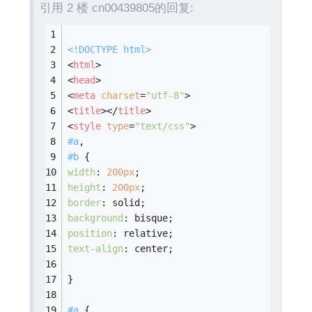
引用 2 楼 cn00439805的回复:
<!DOCTYPE 
html
>
<
html
>
<
head
>
<
meta
charset
=
"utf-8"
>
<
title
>
</
title
>
<
style
type
=
"text/css"
>
#a
,
#b
 {
width
: 
200px
;
height
: 
200px
;
border
: solid;
background
: bisque;
position
: relative;
text-align
: center;
}
#a
 {