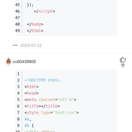
 });
</
script
>
</
body
>
</
html
>
2019-07-11
cn00439805
赞
<!DOCTYPE 
html
>
<
html
>
<
head
>
<
meta
charset
=
"utf-8"
>
<
title
>
</
title
>
<
style
type
=
"text/css"
>
#a
,
#b
 {
width
: 
200px
;