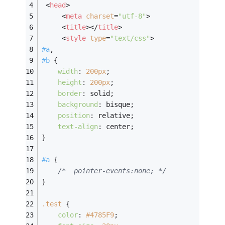
<
head
>
<
meta
charset
=
"utf-8"
>
<
title
>
</
title
>
<
style
type
=
"text/css"
>
#a
,
#b
 {
width
: 
200px
;
height
: 
200px
;
border
: solid;
background
: bisque;
position
: relative;
text-align
: center;
}
#a
 {
/*  pointer-events:none; */
}
.test
 {
color
: 
#4785F9
;