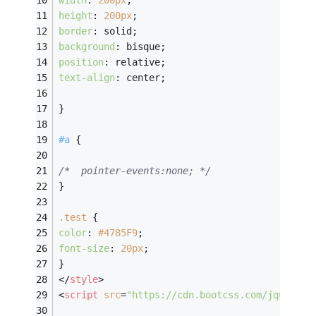
height
: 
200px
;
border
: solid;
background
: bisque;
position
: relative;
text-align
: center;
}
#a
 {
/* 	pointer-events:none; */
}
.test
 {
color
: 
#4785F9
;
font-size
: 
20px
;
}
</
style
>
<
script
src
=
"https://cdn.bootcss.com/jquery/3