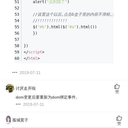
    alert(
"点到我了"
)
//设置这个以后,点击b盒子里的内容不弹框,怎么解决？
//!!!!!!!!!!!!!
    $(
"#b"
).html($(
"#a"
).html())
    })
})
</
script
>
</
html
>
2019-07-11
讨厌走开啦
赞
dom变更后要重新为dom绑定事件。
2019-07-11
孤城寞子
赞