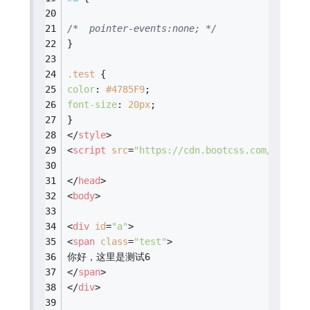
/* 	pointer-events:none; */
}
.test
 {
color
: 
#4785F9
;
font-size
: 
20px
;
}
</
style
>
<
script
src
=
"https://cdn.bootcss.com/jquery
</
head
>
<
body
>
<
div
id
=
"a"
>
<
span
class
=
"test"
>
你好，这里是测试6
</
span
>
</
div
>