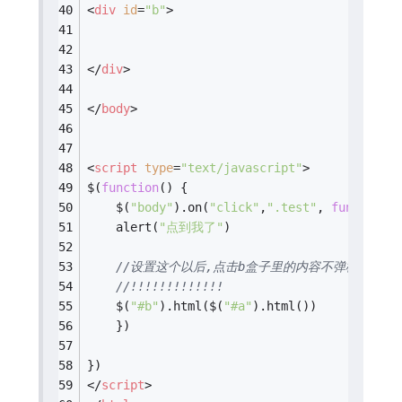
<
div
id
=
"b"
>
</
div
>
</
body
>
<
script
type
=
"text/javascript"
>
$(
function
(
) 
{
    $(
"body"
).on(
"click"
,
".test"
, 
function
(
    alert(
"点到我了"
)
//设置这个以后,点击b盒子里的内容不弹框,怎么解决
//!!!!!!!!!!!!!
    $(
"#b"
).html($(
"#a"
).html())
    })
})
</
script
>