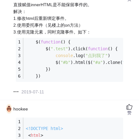
直接赋值innerHTML是不能保留事件的。
解决：
1.修改html后重新绑定事件。
2.使用委托事件（见楼上的on方法）
3.使用克隆元素，同时克隆事件。如下：
    $(
function
(
) 
{
        $(
".test"
).click(
function
(
) 
{
console
.log(
"点到我了"
)
            $(
"#b"
).html($(
"#a"
).clone(
true
))
        })
    })
2019-07-11
hookee
赞
<!DOCTYPE 
html
>
<
html
>