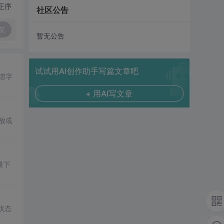
正序
社区公告
复
暂无公告
试试用AI创作助手写篇文章吧
虑字
+ 用AI写文章
放或
量下
状态