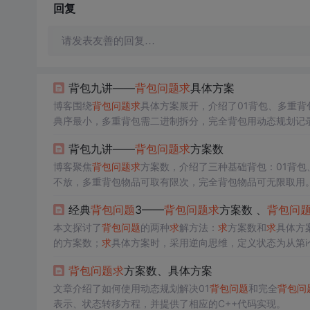
回复
请发表友善的回复…
背包九讲——
背包问题
求
具体方案
博客围绕
背包问题
求
具体方案展开，介绍了01背包、多重背
典序最小，多重背包需二进制拆分，完全背包用动态规划记
背包九讲——
背包问题
求
方案数
博客聚焦
背包问题
求
方案数，介绍了三种基础背包：01背包
不放，多重背包物品可取有限次，完全背包物品可无限取用
经典
背包问题
3——
背包问题
求
方案数 、
背包问
本文探讨了
背包问题
的两种
求
解方法：
求
方案数和
求
具体方
的方案数；
求
具体方案时，采用逆向思维，定义状态为从第i
背包问题
求
方案数、具体方案
文章介绍了如何使用动态规划解决01
背包问题
和完全
背包问
表示、状态转移方程，并提供了相应的C++代码实现。