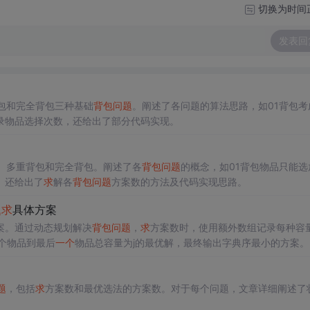
切换为时间
发表回
包和完全背包三种基础
背包问题
。阐述了各问题的算法思路，如01背包考
录物品选择次数，还给出了部分代码实现。
、多重背包和完全背包。阐述了各
背包问题
的概念，如01背包物品只能选
。还给出了
求
解各
背包问题
方案数的方法及代码实现思路。
题
求
具体方案
案。通过动态规划解决
背包问题
，
求
方案数时，使用额外数组记录每种容
个物品到最后
一个
物品总容量为j的最优解，最终输出字典序最小的方案。
题
，包括
求
方案数和最优选法的方案数。对于每个问题，文章详细阐述了