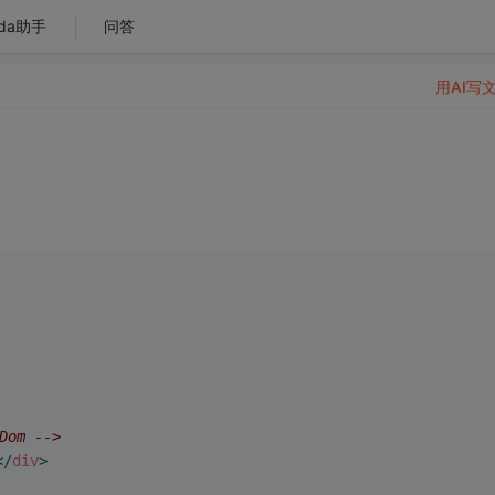
da助手
问答
用AI写
om -->
</
div
>