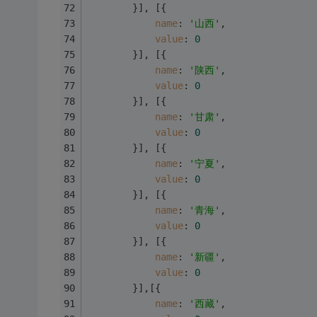
		}],	[{
name
: 
'山西'
,
value
: 
0
		}],	[{
name
: 
'陕西'
,
value
: 
0
		}],	[{
name
: 
'甘肃'
,
value
: 
0
		}],	[{
name
: 
'宁夏'
,
value
: 
0
		}],	[{
name
: 
'青海'
,
value
: 
0
		}],	[{
name
: 
'新疆'
,
value
: 
0
		}],[{
name
: 
'西藏'
,