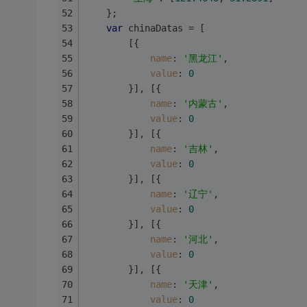
	};
var
 chinaDatas = [
		[{
name
: 
'黑龙江'
,
value
: 
0
		}],	[{
name
: 
'内蒙古'
,
value
: 
0
		}],	[{
name
: 
'吉林'
,
value
: 
0
		}],	[{
name
: 
'辽宁'
,
value
: 
0
		}],	[{
name
: 
'河北'
,
value
: 
0
		}],	[{
name
: 
'天津'
,
value
: 
0