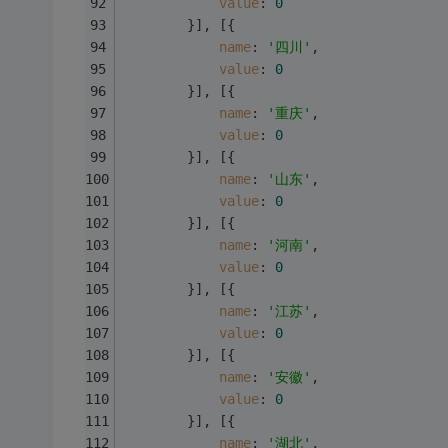
value
: 
0
		}],	[{
name
: 
'四川'
,
value
: 
0
		}],	[{
name
: 
'重庆'
,
value
: 
0
		}],	[{
name
: 
'山东'
,
value
: 
0
		}],	[{
name
: 
'河南'
,
value
: 
0
		}],	[{
name
: 
'江苏'
,
value
: 
0
		}],	[{
name
: 
'安徽'
,
value
: 
0
		}],	[{	
name
: 
'湖北'
,