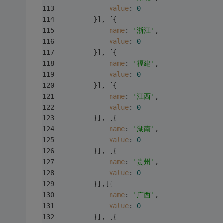
value
: 
0
		}],	[{
name
: 
'浙江'
,
value
: 
0
		}],	[{
name
: 
'福建'
,
value
: 
0
		}],	[{
name
: 
'江西'
,
value
: 
0
		}],	[{
name
: 
'湖南'
,
value
: 
0
		}],	[{
name
: 
'贵州'
,
value
: 
0
		}],[{
name
: 
'广西'
,
value
: 
0
		}],	[{