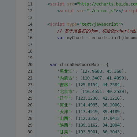
<
script
src
=
"http://echarts.baidu.co
<
script
src
=
"./china.js"
>
</
scrip
<
script
type
=
"text/javascript"
>
// 基于准备好的dom，初始化echarts图
var
 myChart = echarts.init(
docum
var
 chinaGeoCoordMap = {
'黑龙江'
: [
127.9688
, 
45.368
],
'内蒙古'
: [
110.3467
, 
41.4899
],
"吉林"
: [
125.8154
, 
44.2584
],
'北京市'
: [
116.4551
, 
40.2539
],
"辽宁"
: [
123.1238
, 
42.1216
],
"河北"
: [
114.4995
, 
38.1006
],
"天津"
: [
117.4219
, 
39.4189
],
"山西"
: [
112.3352
, 
37.9413
],
"陕西"
: [
109.1162
, 
34.2004
],
"甘肃"
: [
103.5901
, 
36.3043
],