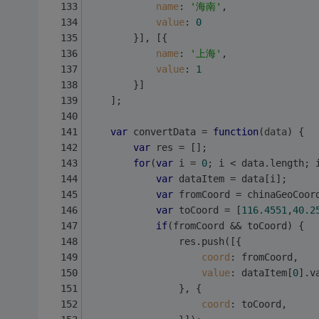
name
: 
'海南'
,
value
: 
0
		}],	[{
name
: 
'上海'
,
value
: 
1
		}]
	];
var
 convertData = 
function
(
data
) 
{
var
 res = [];
for
(
var
 i = 
0
; i < data.length; 
var
 dataItem = data[i];
var
 fromCoord = chinaGeoCoor
var
 toCoord = [
116.4551
,
40.2
if
(fromCoord && toCoord) {
				res.push([{
coord
: fromCoord,
value
: dataItem[
0
].v
				}, {
coord
: toCoord,