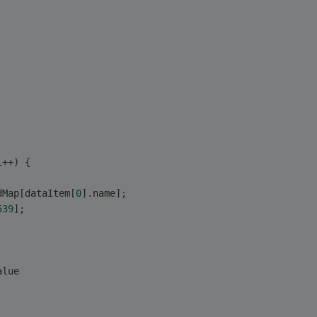
i++) {
dMap[dataItem[
0
].name];
539
];
alue