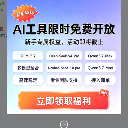
m/build/dist/echarts-all.js"
>
</
script
>
t
>
表
ent
.getElementById(
'main'
)); 