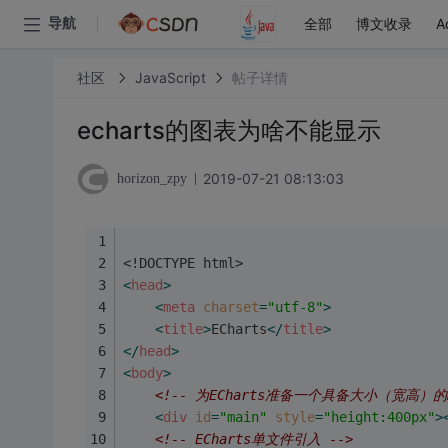
全部
博文收录
A
导航
社区
JavaScript
帖子详情
echarts的图表为啥不能显示
2019-07-21 08:13:03
horizon_zpy
<!DOCTYPE html>
<
head
>
<
meta
charset
=
"utf-8"
>
<
title
>
ECharts
</
title
>
</
head
>
<
body
>
<!-- 为ECharts准备一个具备大小（宽高）的D
<
div
id
=
"main"
style
=
"height:400px"
>
<!-- ECharts单文件引入 -->