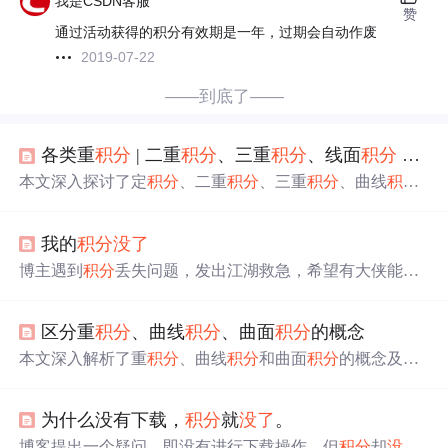
我是CSDN客服
赞
通过活动获得的积分有效期是一年，过期会自动作废
2019-07-22
——到底了——
各类重
积分
| 二重
积分
、三重
积分
、线面
积分
—— 大总结
本文深入探讨了定
积分
、二重
积分
、三重
积分
、曲线
积分
与曲面
积分
的起源、性质、计算方法，以及它们在几何体
积、物理质量、力场做功等领域的实际应用。特别强调了
我的
积分
没了
奇偶性和轮换对称性的运用以及
积分
间的相互关系，如牛
顿-莱布尼茨公式、格林公式和斯托克斯公式。
博主遇到
积分
丢失问题，发出江湖救急，希望有大侠能帮
忙解决
积分
没了
的困扰。
区分重
积分
、曲线
积分
、曲面
积分
的概念
本文深入解析了重
积分
、曲线
积分
和曲面
积分
的概念及计
算方法，从定
积分
出发，逐步过渡到三维空间的
积分
，详
细解释了各类
积分
的本质含义及其应用场景。
为什么没有下载，
积分
就
没了
。
博客提出一个疑问，即没有进行下载操作，但
积分
却
没了