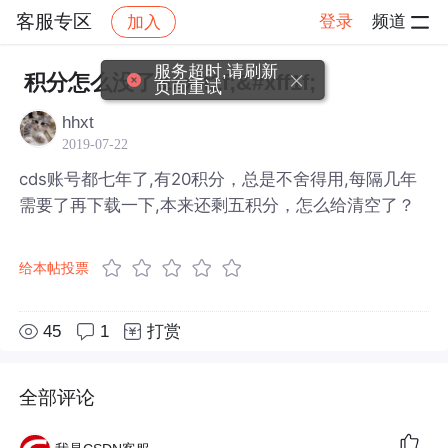
客服专区
登录
频道
加入
帖子详情
社区
客服专区
服务超时,请刷新
积分怎么没了&#xff1f;&#xff1f;
页面重试
hhxt
2019-07-22
cds账号都七年了,有20积分，总是不舍得用,每隔几年
需要了再下载一下,本来还剩五积分，怎么给清空了？
给本帖投票
45
1
打赏
全部评论