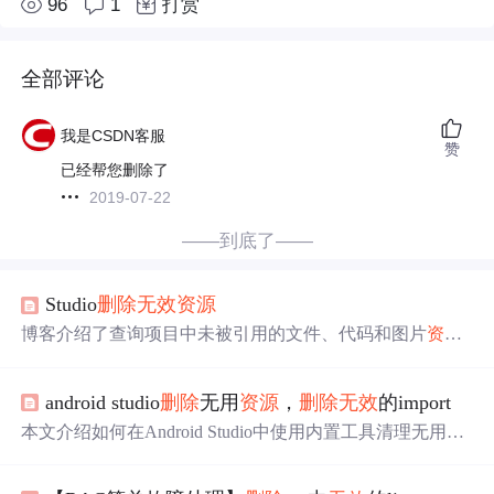
96
1
打赏
全部评论
我是CSDN客服
赞
已经帮您删除了
2019-07-22
——到底了——
Studio
删除
无效
资源
博客介绍了查询项目中未被引用的文件、代码和图片
资源
的步骤，还提到可对这些
无效
资源
进行选择性
删除
，有助
于项目
资源
的清理和优化。
android studio
删除
无用
资源
，
删除
无效
的import
本文介绍如何在Android Studio中使用内置工具清理无用的i
mport声明及未使用的
资源
文件，如图片、布局、ID和字符
串等，提高项目的整洁度。