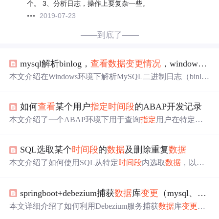
个。 3、分析日志，操作上要复杂一些。
2019-07-23
——到底了——
mysql解析binlog，
查看
数据
变更
情况
，windows版本
本文介绍在Windows环境下解析MySQL二进制日志（binlo
g）的方法，包括配置环境变量、定位binlog文件、使用my
sqlbinlog工具进行可读化转换，并支持按
时间段
截取以缩
如何
查看
某个用户
指定
时间段
的ABAP开发记录
小分析范围。重点说明如何通过解析结果识别具体
数据
库
（如shop）、表（如address）及字段的
数据
变更
细节，适
本文介绍了一个ABAP环境下用于查询
指定
用户在特定
时
用于DBA或开发人员排查
数据
修改问题。
间段
内修改记录的工具。该工具通过输入用户名及日期范
围来检索相关的历史记录，并允许用户进一步
查看
具体的
SQL选取某个
时间段
的
数据
及删除重复
数据
代码
变更
细节。
本文介绍了如何使用SQL从特定
时间段
内选取
数据
，以US
accidents
数据
集为例，提供了两种不同的查询方法，并详
细讲解了如何删除重复
数据
，包括创建重复
数据
，确认重
springboot+debezium捕获
数据
库
变更
（mysql、sql-server、mongodb、oracle.........）
复，以及使用CTE（公共表表达式）消除重复记录。
本文详细介绍了如何利用Debezium服务捕获
数据
库
变更
，
包括MySQL和SQLServer的配置步骤。在SpringBoot应用