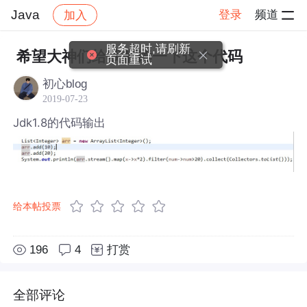
Java
登录
频道
加入
帖子详情
社区
Java
服务超时,请刷新
希望大神们给我解读一下这个代码
页面重试
初心blog
2019-07-23
Jdk1.8的代码输出
给本帖投票
196
4
打赏
全部评论