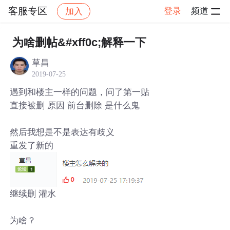
客服专区
登录
频道
加入
帖子详情
社区
客服专区
为啥删帖&#xff0c;解释一下
草昌
2019-07-25
遇到和楼主一样的问题，问了第一贴
直接被删 原因 前台删除 是什么鬼
然后我想是不是表达有歧义
重发了新的
继续删 灌水
为啥？