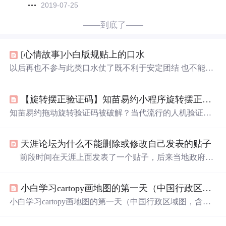
2019-07-25
——到底了——
[心情故事]小白版规贴上的口水
以后再也不参与此类口水仗了既不利于安定团结 也不能产
生积极意义容易言多必失 误伤群众 伤害感情搞不好又要面
壁思过 道歉后悔何苦呢 不如归去下面是我对BLsoft给我发
【旋转摆正验证码】知苗易约小程序旋转摆正验证码识别——识别解绝方法
的消息的回复也算是作为我对此事的意见了BLsoft(網龍ζ龍
活)(341万平方公里)：您好刚看完您的抱怨贴好长呀我的眼
知苗易约拖动旋转验证码被破解？当代流行的人机验证到
睛都花了：）我大概知道了您的问题了你似乎是发了一个
底安不安全？ 识别速度大概在0~200ms范围内，模型库大
有关政治的贴在软工版然后被删了 而后和oz6开始犟
小大约为`120MB`。
天涯论坛为什么不能删除或修改自己发表的贴子
前段时间在天涯上面发表了一个贴子，后来当地政府看
到后，介入了此事。当地政府同意帮我们解决问题，但是
前提是要求删除之前有网上发表的贴子，否则不解决此
小白学习cartopy画地图的第一天（中国行政区域图，含南海）
事。 家里有人住在医院里，等着政府解决后，对方付医
药费来。我们被逼得没办法，因此向天涯申请删贴。我们
小白学习cartopy画地图的第一天（中国行政区域图，含南
提交申请后已经三四天了，天涯还是没有处理删贴的事，
海） 这是地图地图小白的我学习用cartopy画地图的第一
也没有任何回复。我就感到很奇怪，在天涯发贴，只需要
天，慢慢摸索慢慢学习，一步一步学会使用cartopy。后面