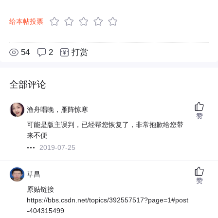
给本帖投票
54
2
打赏
全部评论
渔舟唱晚，雁阵惊寒
赞
可能是版主误判，已经帮您恢复了，非常抱歉给您带
来不便
2019-07-25
草昌
赞
原贴链接
https://bbs.csdn.net/topics/392557517?page=1#post
-404315499