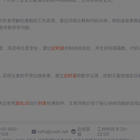
初学者理解轮播图的工作原理。通过详细注释和代码示例，帮助读者掌握
悬停暂停等功能。
）
度、高度和位置变化，通过
定时器
控制动画流程，并支持回调函数。代码
，实现元素的平滑位移效果。通过
定时器
和数学运算，控制元素按指定目
决定使用
原生
JS
自行
封装
轮播组件。文章详细介绍了核心动画功能的实现
400-660-
在线客
工作时间 8:30-
kefu@csdn.net
0108
服
22:00