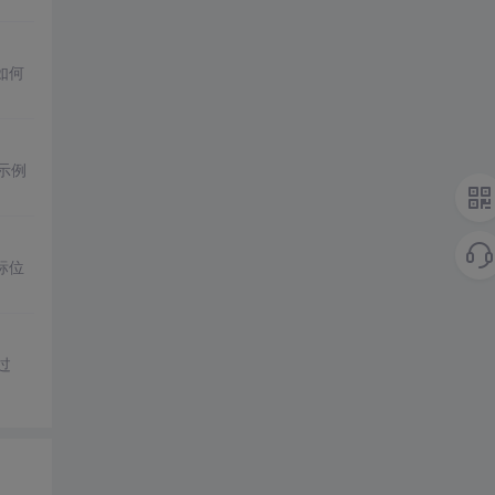
如何
示例
标位
过