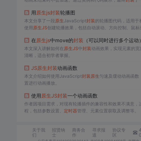
用
原生
js
封装
轮播图
本文分享了一段
原生
JavaScript
封装
的轮播图代码，适用于
使用
原生
JS
创建轮播效果，包括自动滚动、方向控制、鼠标
在
原生
js
中move的
封装
（可以同时进行多个运动
本文深入讲解如何在
原生
JS
中
封装
动画效果，实现元素的宽
清晰，适合初学者掌握。
JS
原生
封装
动画函数
本文介绍如何使用JavaScript
封装
原生
匀速及缓动动画函数
置进行动画播放。
使用
原生
JS
封装
一个动画函数
作者因项目需求，对现有轮播插件的兼容性和效果不满意，
程，包括参数设置、
定时器
管理、元素位置获取及调整等。
关于我
招贤纳
商务合
寻求报
协议专
们
士
作
道
区