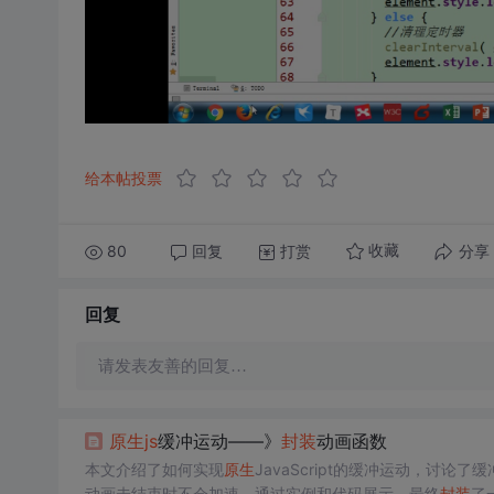
给本帖投票
80
回复
打赏
分享
收藏
回复
请发表友善的回复…
原生
js
缓冲运动——》
封装
动画函数
本文介绍了如何实现
原生
JavaScript的缓冲运动，讨
动画未结束时不会加速。通过实例和代码展示，最终
封装
了