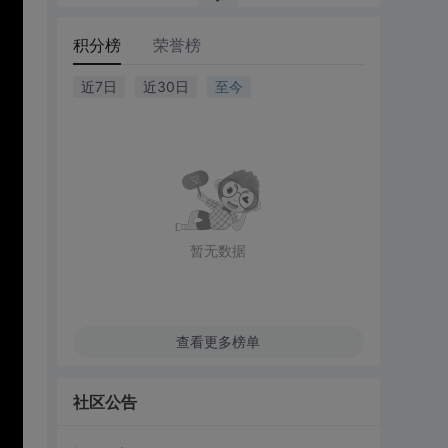
积分榜
荣誉榜
近7日
近30日
至今
暂无数据
查看更多榜单
社区公告