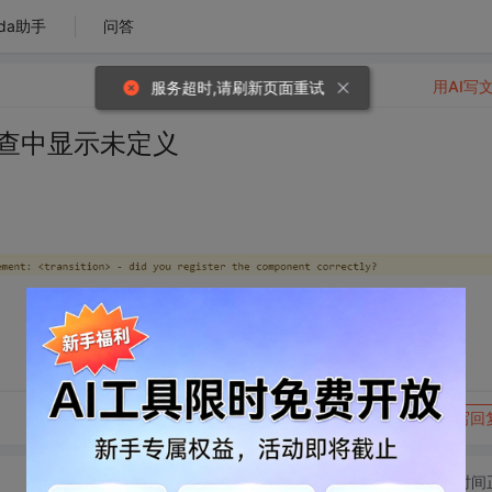
da助手
问答
用AI写
服务超时,请刷新页面重试
，检查中显示未定义
转发到动态
举报
写回
切换为时间