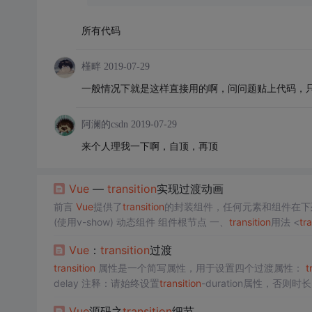
所有代码
槿畔
2019-07-29
一般情况下就是这样直接用的啊，问问题贴上代码，只看报错谁知道 <tr
阿澜的csdn
2019-07-29
来个人理我一下啊，自顶，再顶
Vue
—
transition
实现过渡动画
前言
Vue
提供了
transition
的封装组件，任何元素和组件在下
(使用v-show) 动态组件 组件根节点 一、
transition
用法 <
tra
用到其包裹的内容上，而不会额外渲染DOM元素，也不会出
Vue
：
transition
过渡
transition
属性是一个简写属性，用于设置四个过渡属性：
t
delay 注释：请始终设置
transition
-duration属性，否则时长为 0，就不会产生过渡效果
3 JavaScript 语法： object.style.tr..
Vue
源码之
transition
细节