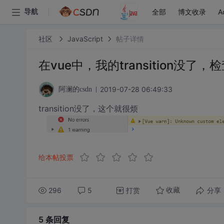
全部
博文收录
A
导航
社区
JavaScript
帖子详情
在vue中，我的transition没了
2019-07-28 06:49:33
阿澜的csdn
transition没了，这个就很烦
给本帖投票
296
5
打赏
分享
收藏
5 条
回复