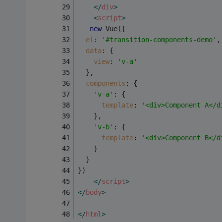
</
div
>
<
script
>
new
 Vue({
el
: 
'#transition-components-demo'
,
data
: {
view
: 
'v-a'
  },
components
: {
'v-a'
: {
template
: 
'<div>Component A</d
    },
'v-b'
: {
template
: 
'<div>Component B</d
    }
  }
})
</
script
>
</
body
>
</
html
>