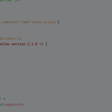
le.css"
 />
.component-fade-leave-active
 {
de-leave-to
below version 2.1.8 */
 {
"
 >
</
component
>