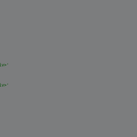
iv>'
iv>'