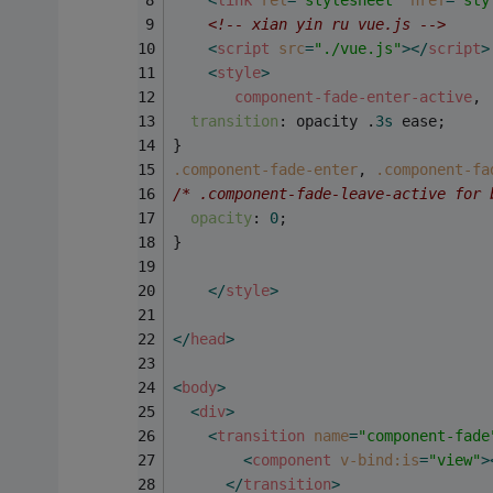
<
link
rel
=
“stylesheet”
href
=
"sty
<!-- xian yin ru vue.js -->
<
script
src
=
"./vue.js"
>
</
script
>
<
style
>
component-fade-enter-active
, 
transition
: opacity .
3s
 ease;
}
.component-fade-enter
, 
.component-fa
/* .component-fade-leave-active for 
opacity
: 
0
;
}
</
style
>
</
head
>
<
body
>
<
div
>
<
transition
name
=
"component-fade
<
component
v-bind:is
=
"view"
>
</
transition
>