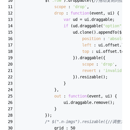
			$(
".row"
).droppable({
//拖动复制到指定的
scope
 : 
'drop'
,
drop
 : 
function
(
event, ui
) 
{
var
 ud = ui.draggable;
if
 (ud.draggable(
"option"
, 
"
						ud.clone().appendTo($(
".
position
 : 
'absolute
left
 : ui.offset.lef
top
 : ui.offset.top
						}).draggable({
scope
 : 
'drop'
,
revert
 : 
'invalid'
						}).resizable();
					}
				},
out
 : 
function
(
event, ui
) 
{
					ui.draggable.remove();
				}
			});
/* $(".n-imgs").resizable({//调整大小r
				grid : 50