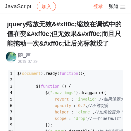
JavaScript
登录
频道
加入
帖子详情
社区
JavaScript
jquery缩放无效&#xff0c;缩放在调试中的
值在变&#xff0c;但无效果&#xff0c;而且只
能拖动一次&#xff0c;让后光标就没了
随_声
2019-07-29
$(
document
).ready(
function
(
)
{	
		$(
function
 (
) 
{
			$(
".nav-imgs"
).draggable({
revert
 : 
'invalid'
,
//如果设置为 "i
opacity
 : 
0.7
,
//不透明度
helper
 : 
'clone'
,
//如果设置为 "c
scope
 : 
'drop'
//一个“default”与d
			});