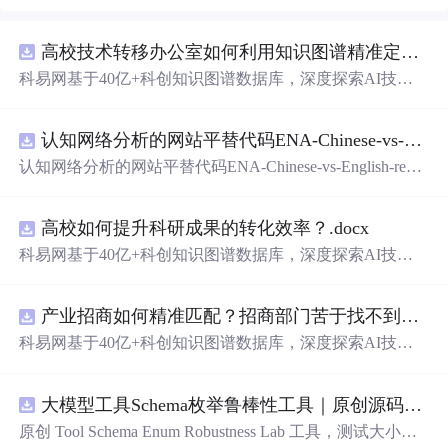
高校技术转移办公室如何利用知识图谱精准定位产业需求与技术适配点？.docx
科易网基于40亿+科创知识图谱数据库，深度探索AI技术
在技术转移、成果转化、技术经纪、知识产权、产业创
新、科技招商等垂直领域的多样化应用场景，研究科技创
认知网络分析的网站平替代码ENA-Chinese-vs-English-reproducible.zip
新领域的AI+数智化解决方案，推动科技创新与产业创新
智能化发展。
认知网络分析的网站平替代码ENA-Chinese-vs-English-repro
ducible.zip
高校如何提升科研成果的转化效率？.docx
科易网基于40亿+科创知识图谱数据库，深度探索AI技术
在技术转移、成果转化、技术经纪、知识产权、产业创
新、科技招商等垂直领域的多样化应用场景，研究科技创
产业招商如何精准匹配？招商部门苦于找不到符合产业链补链强链方向的目标企业怎么办？.docx
新领域的AI+数智化解决方案，推动科技创新与产业创新
智能化发展。
科易网基于40亿+科创知识图谱数据库，深度探索AI技术
在技术转移、成果转化、技术经纪、知识产权、产业创
新、科技招商等垂直领域的多样化应用场景，研究科技创
大模型工具Schema枚举鲁棒性工具｜原创源码+测试+离线报告
新领域的AI+数智化解决方案，推动科技创新与产业创新
智能化发展。
原创 Tool Schema Enum Robustness Lab 工具，测试大小