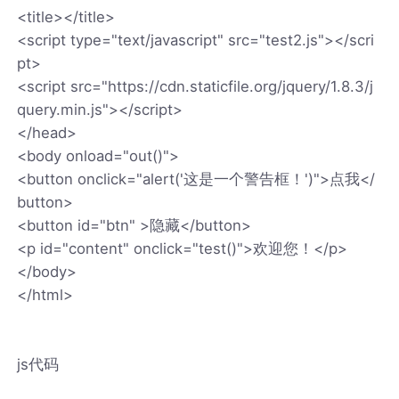
<title></title>
<script type="text/javascript" src="test2.js"></scri
pt>
<script src="https://cdn.staticfile.org/jquery/1.8.3/j
query.min.js"></script>
</head>
<body onload="out()">
<button onclick="alert('这是一个警告框！')">点我</
button>
<button id="btn" >隐藏</button>
<p id="content" onclick="test()">欢迎您！</p>
</body>
</html>
js代码