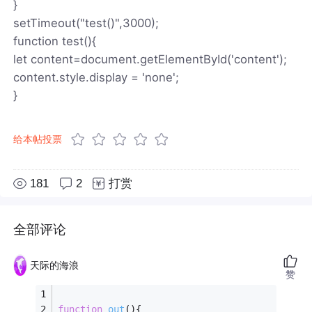
}
setTimeout("test()",3000);
function test(){
let content=document.getElementById('content');
content.style.display = 'none';
}
给本帖投票
181
2
打赏
全部评论
天际的海浪
赞
function
out
(
)
{