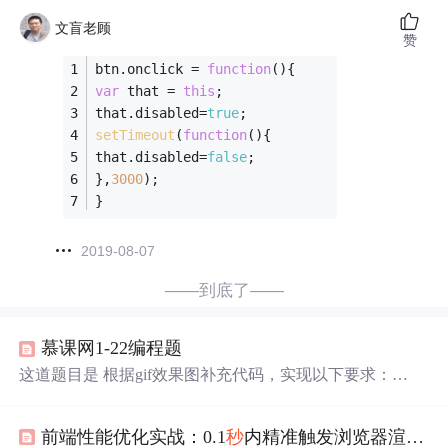
文盲老顾
赞
btn.onclick = 
function
(
)
{
var
 that = 
this
;
that.disabled=
true
;
setTimeout
(
function
(
)
{
that.disabled=
false
;
},
3000
);
}
2019-08-07
——到底了——
慕课网1-22编程题
这道题目是 根据gif效果图补充代码，实现以下要求：
（1）
点击
“删除”
按钮
3
秒
后，页面上div里面的
文字
消失
（2）
点击
“删除”
按钮
之后的3
秒
内，如果
点击
“取消删除”
前端性能优化实战：0.1
秒
内精准触发浏览器渲染任务
按钮
，那么页面上div里面的
文字
就不会被删除 &lt;body&g