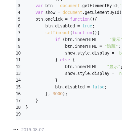
var
 btn = 
document
.getElementById(
"btn"
);
var
 show = 
document
.getElementById(
"show"
	btn.onclick = 
function
(
)
{
		btn.disabled = 
true
;
setTimeout
(
function
(
)
{
if
 (btn.innerHTML  == 
"显示"
) {
				btn.innerHTML = 
"隐藏"
;
				show.style.display = 
'block'
;
 			} 
else
 {
				btn.innerHTML  = 
"显示"
;
				show.style.display = 
'none'
;
			}
			btn.disabled = 
false
;
		}, 
3000
);
	}
}
2019-08-07