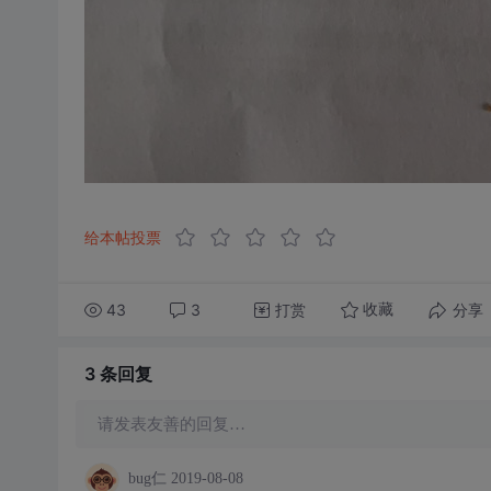
给本帖投票
43
3
打赏
分享
收藏
3 条
回复
请发表友善的回复…
bug仁
2019-08-08