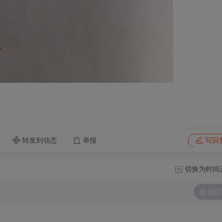
转发到动态
举报
写回
切换为时间
发表回