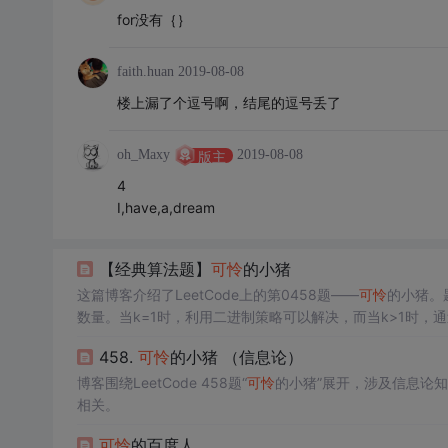
for没有｛｝
faith.huan
2019-08-08
楼上漏了个逗号啊，结尾的逗号丢了
oh_Maxy
2019-08-08
版主
4
I,have,a,dream
【经典算法题】
可怜
的小猪
这篇博客介绍了LeetCode上的第0458题——
可怜
的小猪。
数量。当k=1时，利用二进制策略可以解决，而当k>1时，
决方案，并分析了时间与空间复杂度。
458.
可怜
的小猪 （信息论）
博客围绕LeetCode 458题“
可怜
的小猪”展开，涉及信息论
相关。
可怜
的百度人