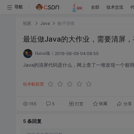
全部
技术交流
导航
社区
Java
帖子详情
最近做Java的大作业，需要清屏
2019-08-09 04:08:55
Hairui瑞
Java的清屏代码是什么，网上查了一堆发现一个都
给本帖投票
155
5
打赏
分享
收藏
5 条
回复