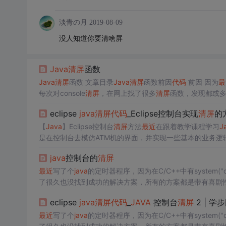
淡青の月
2019-08-09
没人知道你要清啥屏
Java
清屏
函数
Java
清屏
函数 文章目录
Java
清屏
函数前因
代码
前因 因为
最
每次对console
清屏
，在网上找了很多
清屏
函数，发现都或多或少有些
常，在Linux无法运行 在Linux运行正常，在Windows乱码
eclipse
java
清屏
代码
_Eclipse控制台实现
清屏
的
于得出了一个能实现比较满意的效果的
代码
： /** *
清屏
【
Java
】Eclipse控制台
清屏
方法
最近
在跟着教学课程学习
J
是在控制台去模仿ATM机的界面，并实现一些基本的业务逻辑。在控
清屏
吧，老师也有提到。本以为
Java
有直接
清屏
的方法可以
java
控制台的
清屏
最近
写了个
java
的定时器程序，因为在C/C++中有system("c
了很久也没找到成功的解决方案，所有的方案都是带有喜剧性的，1.Runti
能控制当前屏幕的
清屏
，2.就更搞笑了，System.out.println("
eclipse
java
清屏
代码
_
JAVA
控制台
清屏
2 | 学
最近
写了个
java
的定时器程序，因为在C/C++中有system("c