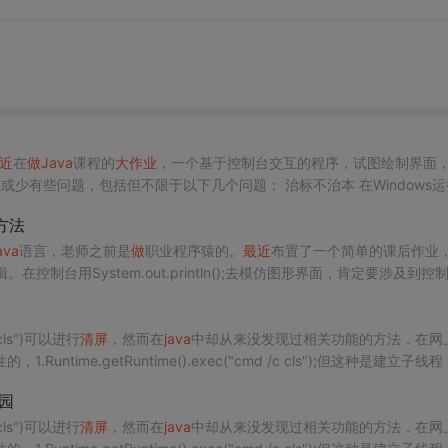
近
在
做
Java
课程的
大作业
，一个基于控制台交互的程序，试图绘制界面
问题，包括但不限于以下几个问题： 治标不治本 在Windows运行正
 在Windows cmd运行乱码，其余正常
代码
最终，结合了我能找到的
代码
方法
ava
语言，老师之前是
做
职业程序猿的。
最近
布置了一个简单的课后作业
制台用System.out.println();去模仿图形界面，肯定要涉及到控
调用的，结果查了下然后很郁闷，
Java
并没有控制台
清屏
的方法去调...
ls")可以进行
清屏
，然而在
java
中却从来没发现过相关功能的方法，在网
me.getRuntime().exec("cmd /c cls");但这种是建立子线
/n /n
步园
ls")可以进行
清屏
，然而在
java
中却从来没发现过相关功能的方法，在网