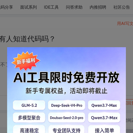
代码分享
面试系列
IDE工具
问答求助
内推招聘
社区公告
用AI写
，有人知道代码吗？
用不了，哪个大佬说一下
转发到动态
举报
写回
切换为时间