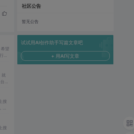
社区公告
暂无公告
试试用AI创作助手写篇文章吧
，希望
+ 用AI写文章
，终
，就
制台的
上搜
程，不
上搜