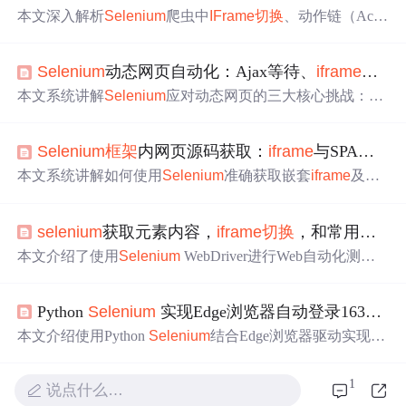
本文深入解析
Selenium
爬虫中
IFrame
切换
、动作链（Actio
nChains）和页面滚动三大关键技术。涵盖
IFrame
嵌套定位
与上下文
切换
、复杂鼠标交互（悬停/拖拽）的链式操作实
Selenium
动态网页自动化：Ajax等待、
iframe
切换
现，以及针对懒加载与无限滚动的精准滚动控制策略。强
调显式等待、上下文隔离、元素重定位等实战要点，解决
本文系统讲解
Selenium
应对动态网页的三大核心挑战：Aj
元素找不到、动作不生效、时序错乱等高频问题。
ax异步加载需依赖显式等待实现精准同步；
iframe
嵌套结
构要求准确
切换
与回归上下文；复杂DOM下需结合XPath
Selenium
框架
内网页源码获取：
iframe
与SPA动态内容实战指南
与CSS Selector构建稳定定位策略。内容涵盖等待机制原
理、
iframe
多层
切换
、反爬规避、开发者工具调试及完整
本文系统讲解如何使用
Selenium
准确获取嵌套
iframe
及Vu
数据看板自动化案例，强调健壮性、可维护性与工程实
e/React等SPA动态渲染后的网页源码。核心涵盖：
iframe
上
践。
下文
切换
（by WebElement/name/id）、SPA内容等待策略
selenium
获取元素内容，
iframe
切换
，和常用方法
（显式等待、JS执行检查、滚动触发）、多层嵌套
iframe
处理、动态src
iframe
应对、源码获取时机控制，以及常见
本文介绍了使用
Selenium
WebDriver进行Web自动化测试
报错（NoSuchFrameException、ElementNotVisible等）的定
的各种实用技巧，包括获取元素信息、等待机制、处理
ifra
位与修复。强调WebDriver上下文管理与DOM快照本质，
me
、元素操作等，并提供了丰富的代码示例。
适用于自动化测试与复杂网页数据抓取。
Python
Selenium
实现Edge浏览器自动登录163邮箱
本文介绍使用Python
Selenium
结合Edge浏览器驱动实现16
3邮箱自动登录的完整流程，涵盖
Selenium
库安装、EdgeD
river配置、
iframe
切换
、表单定位与填写、登录按钮点击等
1
说点什么…
关键自动化操作，并提供可运行源码。重点涉及Web自动