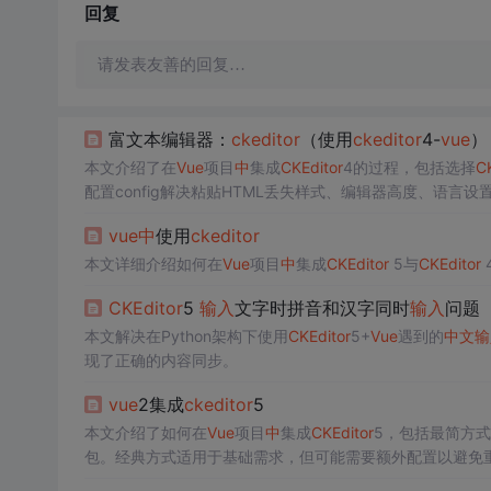
回复
请发表友善的回复…
富文本编辑器：
ckeditor
（使用
ckeditor
4-
vue
）
本文介绍了在
Vue
项目
中
集成
CKEditor
4的过程，包括选择
CK
配置config解决粘贴HTML丢失样式、编辑器高度、语言设置
现，以及使用自己的dialog。此外，文章提到了监听edit
vue
中
使用
ckeditor
问题导致的加载延迟问题。
本文详细介绍如何在
Vue
项目
中
集成
CKEditor
5与
CKEditor
CKEditor
5
输入
文字时拼音和汉字同时
输入
问题
本文解决在Python架构下使用
CKEditor
5+
Vue
遇到的
中
文
输
现了正确的内容同步。
vue
2集成
ckeditor
5
本文介绍了如何在
Vue
项目
中
集成
CKEditor
5，包括最简方
包。经典方式适用于基础需求，但可能需要额外配置以避免
上传。在自定义构建
中
，需注意配置语言、上传适配器等，