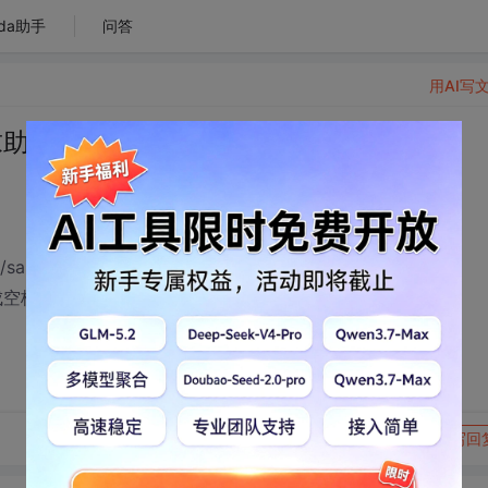
da助手
问答
用AI写
求助！
ssic/sample/index.html中是可以正常输入各种字符的。
就会变成空格，然后无法继续输入中文（非中文字符都能输入）
转发到动态
举报
写回