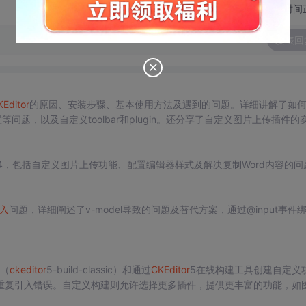
切换为时间
发表回
Editor
的原因、安装步骤、基本使用方法及遇到的问题。详细讲解了如
等问题，以及自定义toolbar和plugin。还分享了自定义图片上传插件的
or事件、设置内容、获取内容等实用功能，并指出官方Add-ons的使用限制
4，包括自定义图片上传功能、配置编辑器样式及解决复制Word内容的问
入
问题，详细阐述了v-model导致的问题及替代方案，通过@input事件
式（
ckeditor
5-build-classic）和通过
CKEditor
5在线构建工具创建自定义
重复引入错误。自定义构建则允许选择更多插件，提供更丰富的功能，如
并确保正确安装和引用自定义包。