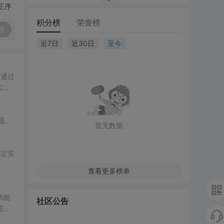
正序
积分榜
荣誉榜
复
近7日
近30日
至今
何通过
实
和网络
题。
暂无数据
绑定实
查看更多榜单
功能
社区公告
图片